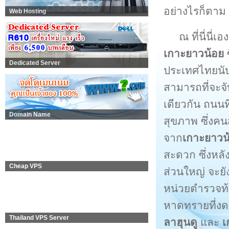
อย่างไรก็ตา
Web Hosting
ณ ที่นี่นี่
เกาะยาวน้อย
Dedicated Server
ประเทศไทยนับไ
สามารถที่จะจ
เดียวกัน ถนนท
Domain Name
สุขภาพ ซึ่งคนส
จาก
เกาะยาวน
สะดวก ซึ่งหลั
Cheap VPS
ส่วนใหญ่ จะยั
หน่วยตำรวจท้
หาดทรายที่งด
Thailand VPS Server
ลาฮุนดู
และ
เ