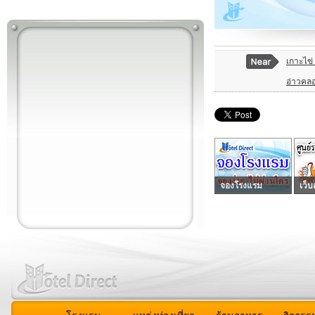
เกาะไข่
อ่าวคล
จองโรงแรม
เว็บ