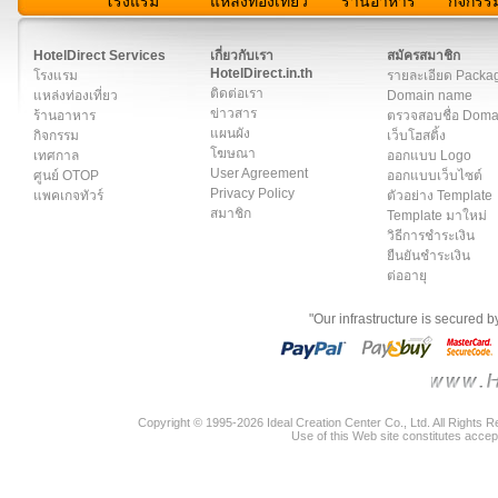
โรงแรม
แหล่งท่องเที่ยว
ร้านอาหาร
กิจกรร
สมาชิก
|
เกี่ยวกับเรา
|
ติดต่อเรา
|
แผนผัง
|
ข่าวสาร
|
User A
HotelDirect Services
เกี่ยวกับเรา
สมัครสมาชิก
HotelDirect.in.th
โรงแรม
รายละเอียด Packa
ติดต่อเรา
แหล่งท่องเที่ยว
Domain name
ข่าวสาร
ร้านอาหาร
ตรวจสอบชื่อ Dom
แผนผัง
กิจกรรม
เว็บโฮสติ้ง
โฆษณา
เทศกาล
ออกแบบ Logo
User Agreement
ศูนย์ OTOP
ออกแบบเว็บไซต์
Privacy Policy
แพคเกจทัวร์
ตัวอย่าง Template
สมาชิก
Template มาใหม่
วิธีการชำระเงิน
ยืนยันชำระเงิน
ต่ออายุ
"Our infrastructure is secured 
Copyright © 1995-2026 Ideal Creation Center Co., Ltd. All Rights 
Use of this Web site constitutes accep