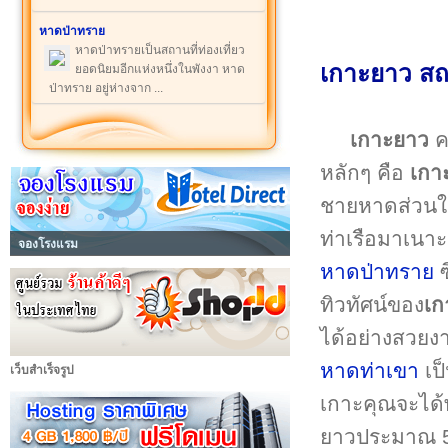
หาดป่าทราย
หาดป่าทรายเป็นสถานที่ท่องเที่ยว
เกาะยาว สถา
ยอดนิยมอีกแห่งหนึ่งในพังงา หาด
ป่าทราย อยู่ห่างจาก ...
เกาะยาว
ค
หลักๆ คือ
เกา
ชายหาดส่วนใ
ท่าเรือมาเนา
จองโรงแรม
หาดป่าทราย
ซ
ทิวทัศน์ของ
เก
ได้อย่างสวยง
หาดท่าเขา
เป
เว็บสำเร็จรูป
เกาะคุณจะได
ยาวประมาณ 50