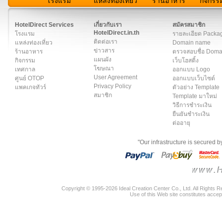
โรงแรม
แหล่งท่องเที่ยว
ร้านอาหาร
กิจกรร
สมาชิก
|
เกี่ยวกับเรา
|
ติดต่อเรา
|
แผนผัง
|
ข่าวสาร
|
User A
HotelDirect Services
เกี่ยวกับเรา
สมัครสมาชิก
HotelDirect.in.th
โรงแรม
รายละเอียด Packa
ติดต่อเรา
แหล่งท่องเที่ยว
Domain name
ข่าวสาร
ร้านอาหาร
ตรวจสอบชื่อ Dom
แผนผัง
กิจกรรม
เว็บโฮสติ้ง
โฆษณา
เทศกาล
ออกแบบ Logo
User Agreement
ศูนย์ OTOP
ออกแบบเว็บไซต์
Privacy Policy
แพคเกจทัวร์
ตัวอย่าง Template
สมาชิก
Template มาใหม่
วิธีการชำระเงิน
ยืนยันชำระเงิน
ต่ออายุ
"Our infrastructure is secured 
Copyright © 1995-2026 Ideal Creation Center Co., Ltd. All Rights 
Use of this Web site constitutes accep