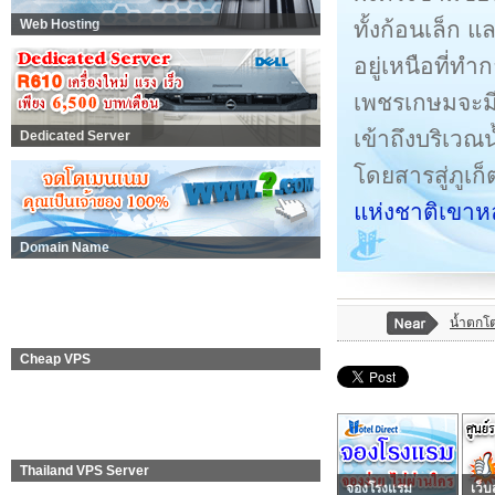
ทั้งก้อนเล็ก 
Web Hosting
อยู่เหนือที่ทำ
เพชรเกษมจะมี
เข้าถึงบริเว
Dedicated Server
โดยสารสู่ภูเก
แห่งชาติเขาหล
Domain Name
น้ำตกโ
Cheap VPS
Thailand VPS Server
จองโรงแรม
เว็บ