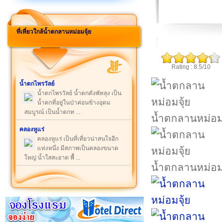
ที่เที่ยวใกล้น้ำตกลานหม่อมจุ้ย
Rating : 8.5/10
น้ำตกไพรวัลย์
น้ำตกไพรวัลย์ น้ำตกดังพัทลุง เป็น
น้ำตกที่อยู่ในป่าค่อนข้างอุดม
สมบูรณ์ เป็นน้ำตกท ...
น้ำตกลานหม่อมจ
คลองหูแร่
คลองหูแร่ เป็นที่เที่ยวน่าสนใจอีก
แห่งหนึ่ง มีสภาพเป็นคลองขนาด
ใหญ่ น้ำใสสะอาด พื้ ...
น้ำตกลานหม่อมจ