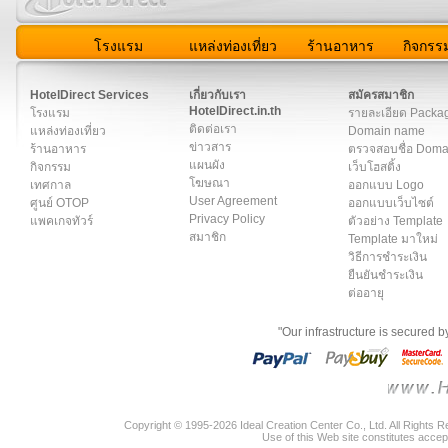
โรงแรม
แหล่งท่องเที่ยว
ร้านอาหาร
กิจกรร
สมาชิก
|
เกี่ยวกับเรา
|
ติดต่อเรา
|
แผนผัง
|
ข่าวสาร
|
User A
HotelDirect Services
เกี่ยวกับเรา
สมัครสมาชิก
HotelDirect.in.th
โรงแรม
รายละเอียด Packa
ติดต่อเรา
แหล่งท่องเที่ยว
Domain name
ข่าวสาร
ร้านอาหาร
ตรวจสอบชื่อ Dom
แผนผัง
กิจกรรม
เว็บโฮสติ้ง
โฆษณา
เทศกาล
ออกแบบ Logo
User Agreement
ศูนย์ OTOP
ออกแบบเว็บไซต์
Privacy Policy
แพคเกจทัวร์
ตัวอย่าง Template
สมาชิก
Template มาใหม่
วิธีการชำระเงิน
ยืนยันชำระเงิน
ต่ออายุ
"Our infrastructure is secured 
Copyright © 1995-2026 Ideal Creation Center Co., Ltd. All Rights 
Use of this Web site constitutes accep