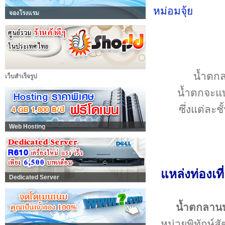
จองโรงแรม
น้ำตกล
เว็บสำเร็จรูป
น้ำตกจะแบ
ซึ่งแต่ละ
Web Hosting
แหล่งท่องเท
Dedicated Server
น้ำตกลานห
หน่วยพิทักษ์ส