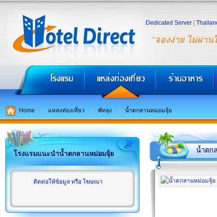
Dedicated Server
|
Thailan
"จองง่าย ไม่ผ่าน
Home
แหล่งท่องเที่ยว
พัทลุง
น้ำตกลานหม่อมจุ้ย
น้ำตกล
โรงแรมแนะนำน้ำตกลานหม่อมจุ้ย
ติดต่อให้ข้อมูล หรือ โฆษณา