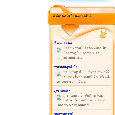
ที่เที่ยวใกล้บ่อน้ำร้อนธารน้ำเย็น
น้ำตกไพรวัลย์
น้ำตกไพรวัลย์ น้ำตกดังพัทลุง เป็น
น้ำตกที่อยู่ในป่าค่อนข้างอุดม
สมบูรณ์ เป็นน้ำตกท ...
หาดแสนสุขลำปำ
หาดแสนสุขลำปำ เป็นหาดทรายที่มี
ทิวสนร่มรื่น ประกอบกับมีการจัดแต่ง
บริเวณชายหาดเป็น ...
ภูเขาอกทะลุ
ภูเขาอกทะลุเป็น สัญลักษณ์ของ
จ.พัทลุง มีความสูงประมาณ 250
เมตร มีทางสำหรับปีนขึ้น ...
วัดคูหาสวรรค์