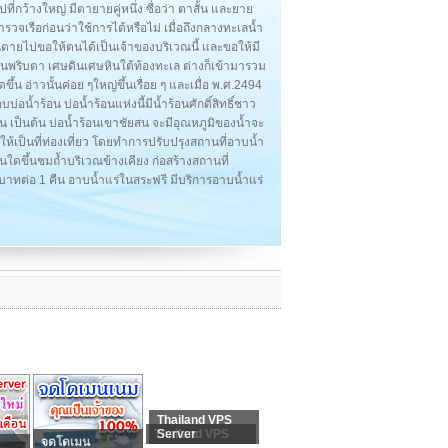
ี่กว้างใหญ่ มีตายายคู่หนึ่ง ซื่อว่า ตาสั้น และยาย
รวจเรือก่อนว่าใช้การได้หรือไม่ เมื่อถึงกลางทะเลน้ำ
นตายไปขอให้ตนได้เป็นเจ้าของบริเวณนี้ และขอให้มี
ลงในพริบตา เศษดินเศษหินใต้ท้องทะเล ต่างก็เข้ามารวม
ขึ้น อ่าวนั้นค่อย ๆใหญ่ขึ้นเรื่อย ๆ และเมื่อ พ.ศ.2494
น้ำร้อน บ่อน้ำร้อนแห่งนี้มีน้ำร้อนศักดิ์สิทธิ์ชาว
อน เป็นต้น บ่อน้ำร้อนเขาชัยสน จะมีอุณหภูมิของน้ำจะ
ให้เป็นที่ท่องเที่ยว โดยทำการปรับปรุงสถานที่อาบน้ำ
บันใดขึ้นชมถ้ำบริเวณข้างเคียง ก่อสร้างสถานที่
บาทต่อ 1 คืน อาบน้ำแร่ในสระฟรี มีบริการอาบน้ำแร่
Thailand VPS
Thailand VPS
Server
จดโดเมน