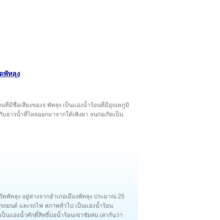
ดพัทลุง
นที่มีชื่อเสียงของจ.พัทลุง เป็นแอ่งน้ำร้อนที่มีอุณหภูมิ
ับธารน้ำที่ไหลออกมาจากใต้เพิงผา จนก่อเกิดเป็น
งหวัดพัทลุง อยู่ห่างจากอำเภอเมืองพัทลุง ประมาณ 25
ถยนต์ และรถไฟ สภาพทั่วไป เป็นแอ่งน้ำร้อน
แอ่งน้ำศักดิ์สิทธิ์บ่อน้ำร้อนเขาชัยสน เล่ากันว่า