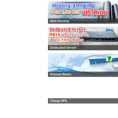
Web Hosting
Dedicated Server
Domain Name
Cheap VPS