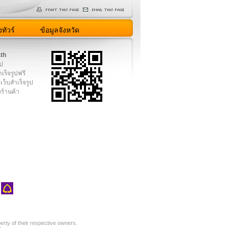
ทัวร์
ข้อมูลจังหวัด
.th
ูป
เร็จรูปฟรี
เว็บสำเร็จรูป
งร้านค้า
rty of their respective owners.