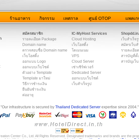
ว
ร้านอาหาร
กิจกรรม
เทศกาล
ศูนย์ OTOP
แพคเกจ
ต่อเรา
|
แผนผัง
|
ข่าวสาร
|
User Agreement
|
Privacy Policy
|
โฆษณา
สมัครสมาชิก
IC-MyHost Services
Shopdd.in
h
รายละเอียด Package
Cloud Hosting
เว็บสำเร็จร
Domain name
เว็บโฮสติ้ง
สมัครเว็บสำ
ตรวจสอบชื่อ Domain name
โดเมนเนม
รายละเอียด
เว็บโฮสติ้ง
VPS
สารบัญที่ตั้
ออกแบบ Logo
Cloud Server
สารบัญเว็บ
t
ออกแบบเว็บไซต์
เช่าเซิร์ฟเวอร์
ตัวอย่าง Template
Dedicated Server
Template มาใหม่
ออกแบบเว็บไซต์
วิธีการชำระเงิน
เว็บสำเร็จรูป
ยืนยันชำระเงิน
ต่ออายุ
"Our infrastructure is secured by
Thailand Dedicated Server
expertise since 2004."
eation Center Co., Ltd. All Rights Reserved. Designated trademarks and brands are the prope