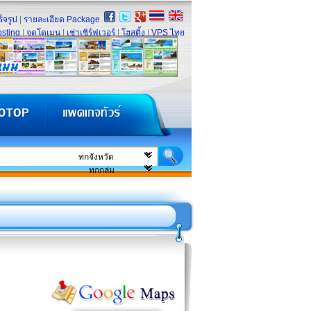
็จรูป
|
รายละเอียด Package
sting
|
จดโดเมน
|
เช่าเซิร์ฟเวอร์
|
โฮสติ้ง
|
VPS ไทย