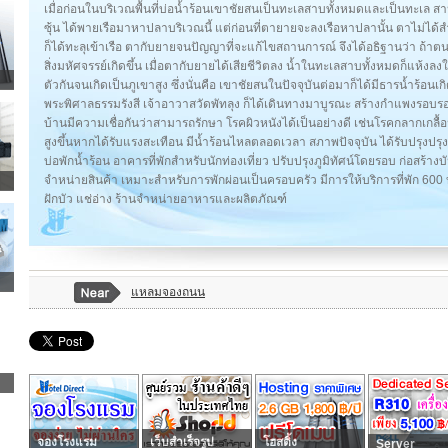
เมื่อก่อนในบริเวณพื้นที่บ่อน้ำร้อนเขาชัยสนเป็นทะเลสาบทั้งหมดและเป็นทะเล สาปท
ซุ้น ได้พายเรือมาหาปลาบริเวณนี้ แต่ก่อนที่ตายายจะลงเรือหาปลานั้น ตาไม่ได้สำ
ก็ได้ทะลุเข้าเรือ ตากับยายจนปัญญาที่จะแก้ไขสถานการณ์ จึงได้อธิฐานว่า ถ้าต
สิ่งมหัศจรรย์เกิดขึ้น เมื่อตากับยายได้เสียชีวิตลง น้ำในทะเลสาบทั้งหมดก็แห้ง
ตัวกันจนเกิดเป็นภูเขาสูง ซึ่งนั่นคือ เขาชัยสนในปัจจุบันต่อมาก็ได้มีธารน้ำร้อนเกิด
พระพิศาลธรรมรังสี เจ้าอาวาสวัดพัทลุง ก็ได้เดินทางมาบูรณะ สร้างกำแพงรอบรอบบ่อ
บ้านมีความเชื่อกันว่าสามารถรักษา โรคผิวหนังได้เป็นอย่างดี เช่นโรคกลากเกลื้
สูงขึ้นหากได้รับแรงสะเทือน มีน้ำร้อนไหลตลอดเวลา สภาพปัจจุบัน ได้รับปรุงปรุง
บ่อพักน้ำร้อน อาคารที่พักสำหรับนักท่องเที่ยว ปรับปรุงภูมิทัศน์โดยรอบ ก่อสร้าง
จำหน่ายสินค้า เหมาะสำหรับการพักผ่อนเป็นครอบครัว มีการให้บริการที่พัก 600 
ฝักบัว แช่อ่าง ร้านจำหน่ายอาหารและผลิตภัณฑ์
แหลมจองถนน
จองโรงแรม
เว็บสำเร็จรูป
โฮสติ้ง
Server