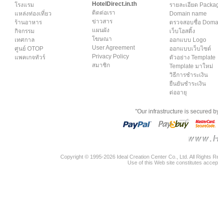
HotelDirect.in.th
โรงแรม
รายละเอียด Packa
ติดต่อเรา
แหล่งท่องเที่ยว
Domain name
ข่าวสาร
ร้านอาหาร
ตรวจสอบชื่อ Dom
แผนผัง
กิจกรรม
เว็บโฮสติ้ง
โฆษณา
เทศกาล
ออกแบบ Logo
User Agreement
ศูนย์ OTOP
ออกแบบเว็บไซต์
Privacy Policy
แพคเกจทัวร์
ตัวอย่าง Template
สมาชิก
Template มาใหม่
วิธีการชำระเงิน
ยืนยันชำระเงิน
ต่ออายุ
"Our infrastructure is secured 
Copyright © 1995-2026 Ideal Creation Center Co., Ltd. All Rights 
Use of this Web site constitutes accep