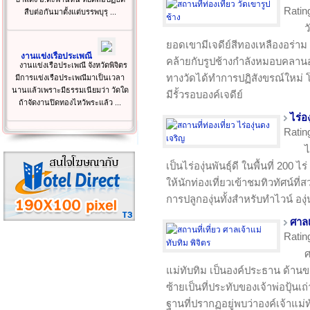
Ratin
สืบต่อกันมาตั้งแต่บรรพบุรุ ...
ว
ยอดเขามีเจดีย์สีทองเหลืองอร่าม 
งานแข่งเรือประเพณี
คล้ายกับรูปช้างกำลังหมอบคลานอยู
งานแข่งเรือประเพณี จังหวัดพิจิตร
ทางวัดได้ทำการปฏิสังขรณ์ใหม่ โ
มีการแข่งเรือประเพณีมาเป็นเวลา
นานแล้วเพราะมีธรรมเนียมว่า วัดใด
มีรั้วรอบองค์เจดีย์
ถ้าจัดงานปิดทองไหว้พระแล้ว ...
ไร่อ
Ratin
ไ
เป็นไร่องุ่นพันธุ์ดี ในพื้นที่ 200 ไร
ให้นักท่องเที่ยวเข้าชมทิวทัศน์ที่ส
การปลูกองุ่นทั้งสำหรับทำไวน์ อ
ศาลเ
Ratin
ศ
แม่ทับทิม เป็นองค์ประธาน ด้านขว
ซ้ายเป็นที่ประทับของเจ้าพ่อปุ้นเ
ฐานที่ปรากฏอยู่พบว่าองค์เจ้าแม่