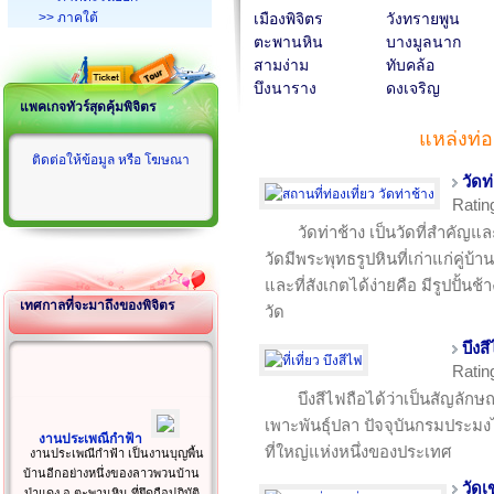
>> ภาคใต้
เมืองพิจิตร
วังทรายพูน
ตะพานหิน
บางมูลนาก
สามง่าม
ทับคล้อ
บึงนาราง
ดงเจริญ
แพคเกจทัวร์สุดคุ้มพิจิตร
แหล่งท่อ
ติดต่อให้ข้อมูล หรือ โฆษณา
วัดท
Ratin
วัดท่าช้าง เป็นวัดที่สำคัญ
วัดมีพระพุทธรูปหินที่เก่าแก่คู่บ้
และที่สังเกตได้ง่ายคือ มีรูปปั้น
เทศกาลที่จะมาถึงของพิจิตร
วัด
บึงส
Ratin
บึงสีไฟถือได้ว่าเป็นสัญลัก
เพาะพันธุ์ปลา ปัจจุบันกรมประมงไ
งานประเพณีกำฟ้า
ที่ใหญ่แห่งหนึ่งของประเทศ
งานประเพณีกำฟ้า เป็นงานบุญพื้น
บ้านอีกอย่างหนึ่งของลาวพวนบ้าน
วัดเ
ป่าแดง อ.ตะพานหิน ที่ยึดถือปฏิบัติ