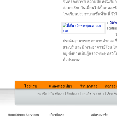
ขึ้นครองราชย์ สถานที่แห่งนี้เรีย
ต่อมาเรียกกันเพี้ยนไปเป็นคลองช
โรงเรียนประชาบาลขึ้นที่วัดนี้ จึงไ
วัด
Ratin
ว
ประดิษฐานพระพุทธบาทจำลอง ซึ
สระบุรี และมี พระอาจารย์โง่น ไ
อยู่ ซึ่งท่านเป็นผู้สร้างพระพุทธ
ทั่วประเทศ
โรงแรม
แหล่งท่องเที่ยว
ร้านอาหาร
กิจกรร
สมาชิก
|
เกี่ยวกับเรา
|
ติดต่อเรา
|
แผนผัง
|
ข่าวสาร
|
User A
HotelDirect Services
เกี่ยวกับเรา
สมัครสมาชิก