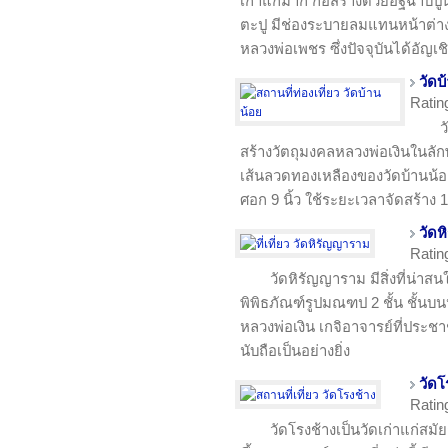
เก่าแก่มาก ก่อสร้างด้วยอิฐฉาบปู
ตะปู มีช่องระบายลมแทนหน้าต่าง 
หลวงพ่อเพชร ซึ่งปัจจุบันได้อัญ
วัดบ
Ratin
ว
สร้างวัตถุมงคลหลวงพ่อเงินในล
เส้นลวดทองเหลืองของวัดบ้านน้อ
ศอก 9 นิ้ว ใช้ระยะเวลาจัดสร้าง 
วัด
Ratin
วัดหิรัญญาราม มีสิ่งที่น่า
พิพิธภัณฑ์รูปมณฑป 2 ชั้น ชั้นบ
หลวงพ่อเงิน เกจิอาจารย์ที่ประ
นับถือเป็นอย่างยิ่ง
วัดโ
Ratin
วัดโรงช้างเป็นวัดเก่าแก่สม