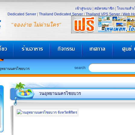
เข้าสู่ระบบ
|
สมัครสมาชิก
|
โรงแรมสำเร
Dedicated Server
|
Thailand Dedicated Server
|
Thailand VPS Server
|
Web Ho
"จองง่าย ไม่ผ่านใคร"
search
อุทยานนครไชยบวร
วนอุทยานนครไชยบวร