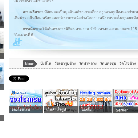
วันไว้ที่บริเวณปากถ้ำด้วย
เกาะศรีมาลา
มีลักษณะเป็นมูลดินคล้ายเกาะเล็กๆ อยู่กลางคูเมืองนอกกำแพง
เดิมน่าจะเป็นป้อม หรือหอคอยรักษาการณ์อย่างใดอย่างหนึ่ง เพราะตั้งอยู่นอกเมือ
การเดินทาง
ใช้เส้นทางสายพิจิตร-สามง่าม-วังจิก ทางหลวงหมายเลข 1
กิโลเมตรที่ 6
บึงสีไฟ
วัดเขารูปช้าง
วัดท่าหลวง
วัดนครชุม
วัดโรงช้าง
จองโรงแรม
เว็บสำเร็จรูป
โฮสติ้ง
Server