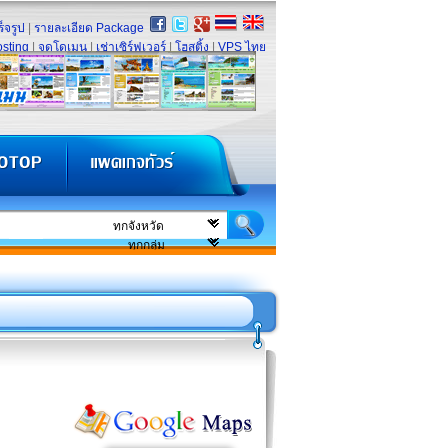
็จรูป
|
รายละเอียด Package
sting
|
จดโดเมน
|
เช่าเซิร์ฟเวอร์
|
โฮสติ้ง
|
VPS ไทย