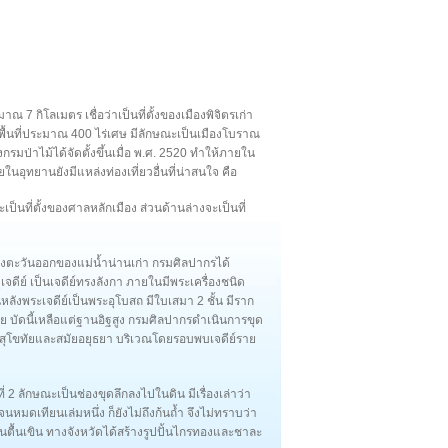
ณ 7 กิโลเมตร เชื่อว่าเป็นที่ตั้งของเมืองพิจิตรเก่า
้นที่ประมาณ 400 ไร่เศษ มีลักษณะเป็นเมืองโบราณ
รมป่าไม้ได้จัดตั้งขึ้นเมื่อ พ.ศ. 2520 ทำให้ภายใน
นอุทยานยังมีแหล่งท่องเที่ยวอื่นที่น่าสนใจ คือ
เป็นที่ตั้งของศาลหลักเมือง ส่วนด้านล่างจะเป็นที่
งฝั่งตะวันออกของแม่น้ำน่านเก่า กรมศิลปากรได้
ีย์ เป็นเจดีย์ทรงลังกา ภายในมีพระเครื่องชนิด
านหลังพระเจดีย์เป็นพระอุโบสถ มีใบเสมา 2 ชั้น มีราก
วย บัดนี้เหลือแต่ฐานอิฐสูง กรมศิลปากรดำเนินการขุด
สมัยสุโขทัยและสมัยอยุธยา บริเวณโดยรอบพบเจดีย์ราย
2 ลักษณะเป็นช่องขุดลึกลงไปในดิน มีเรื่องเล่าว่า
หมดเทียนเล่มหนึ่ง ก็ยังไม่ถึงก้นถ้ำ จึงไม่ทราบว่า
ตื้นเขิน ทางจังหวัดได้สร้างรูปปั้นไกรทองและชาละ