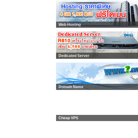
Web Hosting
Dedicated Server
Domain Name
Cheap VPS