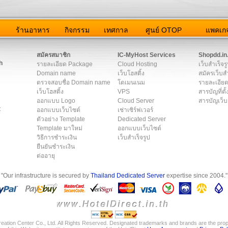
ว
ร้านอาหาร
กิจกรรม
เทศกาล
ศูนย์ OTOP
แพคเกจ
ต่อเรา
|
แผนผัง
|
ข่าวสาร
|
User Agreement
|
Privacy Policy
|
โฆษณา
สมัครสมาชิก
IC-MyHost Services
Shopdd.in
h
รายละเอียด Package
Cloud Hosting
เว็บสำเร็จร
Domain name
เว็บโฮสติ้ง
สมัครเว็บสำ
ตรวจสอบชื่อ Domain name
โดเมนเนม
รายละเอียด
เว็บโฮสติ้ง
VPS
สารบัญที่ตั้
ออกแบบ Logo
Cloud Server
สารบัญเว็บ
t
ออกแบบเว็บไซต์
เช่าเซิร์ฟเวอร์
ตัวอย่าง Template
Dedicated Server
Template มาใหม่
ออกแบบเว็บไซต์
วิธีการชำระเงิน
เว็บสำเร็จรูป
ยืนยันชำระเงิน
ต่ออายุ
"Our infrastructure is secured by
Thailand Dedicated Server
expertise since 2004."
eation Center Co., Ltd. All Rights Reserved. Designated trademarks and brands are the prope