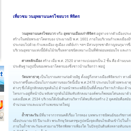
เที่ยวชม วนอุทยานนครไชยบวร พิจิตร
วนอุทยานนครไชยบวร
หรือ
อุทยานเมืองเก่าพิจิตร
อยู่ห่างจากตัวเมืองประมา
สร้างในสมัยพระยาโคตรบอง ประมาณปี พ.ศ. 1601 ภายในบริเวณกำแพงเมืองมีพื
ประกอบไปด้วย กำแพงเมือง คูเมือง เจดีย์เก่า ฯลฯ มีสวนรุกขชาติกาญจนกุมารซึ่งก
บริเวณอุทยานแห่งนี้มีต้นไม้ร่มรื่นหลายชนิดเหมาะเป็นที่พักผ่อนหย่อนใจ และภายใ
ศาลหลักเมือง
สร้าง เมื่อ พ.ศ. 2520 อาคารแบ่งออกเป็น 2 ชั้น คือ ด้านบนจะ
ประดิษฐานรูปปั้นของพระยาโคตรบองซึ่งชาวบ้านเรียกว่า พ่อปู่
วัดมหาธาตุ
เป็นโบราณสถานก่อด้วยอิฐ ตั้งอยู่กึ่งกลางเมืองพิจิตรเก่า ทา
ประกาศขึ้นทะเบียนโบราณสถานของวัดนี้เมื่อ พ.ศ.2478 ประกอบไปด้วยพระธาตุเจด
ต่างๆ ซึ่งได้ถูกลักลอบขุดค้นไป ด้านหน้าพระเจดีย์เป็นที่ตั้งของวิหารเก้าห้อง ด้
ไทรเกาะอยู่ที่หน้าบัน หลังคาถูกต้นไม้ล้มทับหักลงมาองค์พระก็พลอยโค่นลงมาด้
แต่งเมื่อพ.ศ. 2534 บริเวณใต้เนินดินส่วนวิหารได้พบสิ่งก่อสร้าง 2 ยุคสมัยคือ
จำนวนมากและแนวกำแพงขนาดใหญ่
ถ้ำชาละวัน
มีที่มาจากวรรณคดีเรื่อง ไกรทอง บทพระราชนิพนธ์ของรัชกาลที่ 
เมื่อประมาณ 65 ปีมาแล้ว พระภิกษุวัดนครชุมรูปหนึ่งจุดเทียนไขเดินเข้าไปในถ้ำจน
ภายในถ้ำชาละวันจะสวยงามวิจิตรพิสดารเพียงใด ในปัจจุบันดินพังทลายทับถมจน