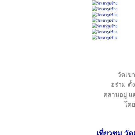
วัดเขา
อร่าม ตั
คลานอยู่ แต
โดยป
เที่ยวชม วัด