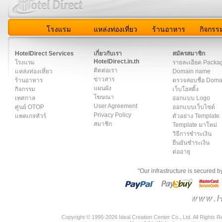
โรงแรม
แหล่งท่องเที่ยว
ร้านอาหาร
กิจกรร
สมาชิก
|
เกี่ยวกับเรา
|
ติดต่อเรา
|
แผนผัง
|
ข่าวสาร
|
User A
HotelDirect Services
เกี่ยวกับเรา
สมัครสมาชิก
HotelDirect.in.th
โรงแรม
รายละเอียด Packa
ติดต่อเรา
แหล่งท่องเที่ยว
Domain name
ข่าวสาร
ร้านอาหาร
ตรวจสอบชื่อ Dom
แผนผัง
กิจกรรม
เว็บโฮสติ้ง
โฆษณา
เทศกาล
ออกแบบ Logo
User Agreement
ศูนย์ OTOP
ออกแบบเว็บไซต์
Privacy Policy
แพคเกจทัวร์
ตัวอย่าง Template
สมาชิก
Template มาใหม่
วิธีการชำระเงิน
ยืนยันชำระเงิน
ต่ออายุ
"Our infrastructure is secured 
Copyright © 1995-2026 Ideal Creation Center Co., Ltd. All Rights 