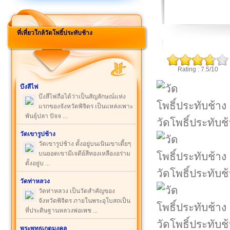
ที่เที่ยวใกล้วัดโพธิ์ประทับช้าง
Rating : 7.5/10
บึงสีไฟ
บึงสีไฟถือได้ว่าเป็นสัญลักษณ์แห่ง
แรกของจังหวัดพิจิตร เป็นแหล่งเพาะ
พันธุ์ปลา ปัจจ ...
วัดโพธิ์ประทับช
วัดเขารูปช้าง
วัดเขารูปช้าง ตั้งอยู่บนเนินเขาเตี้ยๆ
บนยอดเขามีเจดีย์สีทองเหลืองอร่าม
ตั้งอยู่บ ...
วัดโพธิ์ประทับช
วัดท่าหลวง
วัดท่าหลวง เป็นวัดสำคัญของ
จังหวัดพิจิตร ภายในพระอุโบสถเป็น
ที่ประดิษฐานหลวงพ่อเพช ...
วัดโพธิ์ประทับช
พระพุทธเกตุมงคล