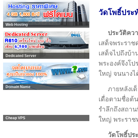
วัดโพธิ์ประท
Web Hosting
ประวัติคว
เสด็จพระราชด
เสด็จไปถึงบ้า
Dedicated Server
พระองค์จึงโปร
ใหญ่ จนนางได
Domain Name
ภายหลังเด็
เดื่อตามชื่อต้น
รำลึกถึงสถานที
ใหญ่ พระราชท
Cheap VPS
วัดโพธิ์ปร