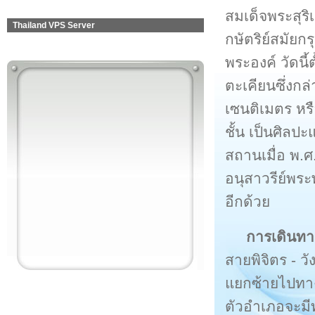
สมเด็จพระสุริ
Thailand VPS Server
กษัตริย์สมัยก
พระองค์ วัดนี้
ตะเคียนซึ่งกล
เซนติเมตร หร
ชั้น เป็นศิล
สถานเมื่อ พ.ศ
อนุสาวรีย์พระพ
อีกด้วย
การเดินทา
สายพิจิตร - ว
แยกซ้ายไปทาง
ตัวอำเภอจะมีท