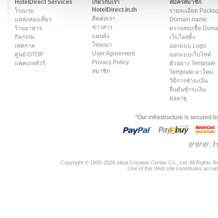
HotelDirect Services
เกี่ยวกับเรา
สมัครสมาชิก
HotelDirect.in.th
โรงแรม
รายละเอียด Packa
ติดต่อเรา
แหล่งท่องเที่ยว
Domain name
ข่าวสาร
ร้านอาหาร
ตรวจสอบชื่อ Dom
แผนผัง
กิจกรรม
เว็บโฮสติ้ง
โฆษณา
เทศกาล
ออกแบบ Logo
User Agreement
ศูนย์ OTOP
ออกแบบเว็บไซต์
Privacy Policy
แพคเกจทัวร์
ตัวอย่าง Template
สมาชิก
Template มาใหม่
วิธีการชำระเงิน
ยืนยันชำระเงิน
ต่ออายุ
"Our infrastructure is secured 
Copyright © 1995-2026 Ideal Creation Center Co., Ltd. All Rights 
Use of this Web site constitutes accep