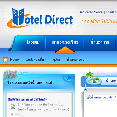
Dedicated Server
|
Thailan
"จองง่าย ไม่ผ่าน
Home
แหล่งท่องเที่ยว
ภูเก็ต
น้ำตกบางแป
น้ำตก
โรงแรมแนะนำน้ำตกบางแป
อิมพีเรียล อดามาส บีช รีสอร์ท
อิมพีเรียล อดามาส บีช รีสอร์ท เป็น
รีสอร์ทตั้งอยู่หาดในยาง ภูเก็ต(ติดทะเล)
ท่ามกล ...