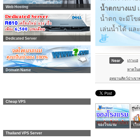
น้ำตกบางแป
เ
Web Hosting
น้ำตก จะมีโข
เล่นน้ำได้ แล
Dedicated Server
เกาะเฮ
หาดใน
Domain Name
อุทยานสัตว์ป่าเข
Cheap VPS
จองโรงแรม
เว็บ
Thailand VPS Server