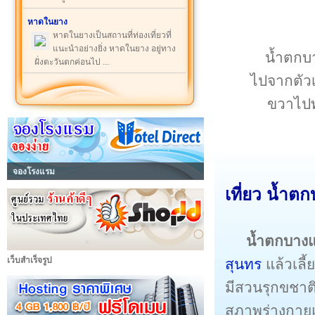
หาดในยาง
หาดในยางเป็นสถานที่ท่องเที่ยวที่
แนะนำอย่างยิ่ง หาดในยาง อยู่ทาง
น้ำตกบา
ฝั่งตะวันตกค่อนไป ...
ไปจากตัวเม
ขวาไปท
จองโรงแรม
เที่ยว น้ำ
น้ำตกบาง
เว็บสำเร็จรูป
สุนทร
แล้วเลี
มีสวนรุกขชาติท
สภาพร่างกายแล