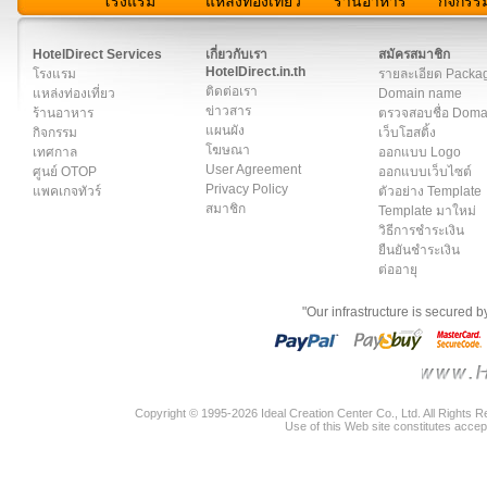
โรงแรม
แหล่งท่องเที่ยว
ร้านอาหาร
กิจกรร
สมาชิก
|
เกี่ยวกับเรา
|
ติดต่อเรา
|
แผนผัง
|
ข่าวสาร
|
User A
HotelDirect Services
เกี่ยวกับเรา
สมัครสมาชิก
HotelDirect.in.th
โรงแรม
รายละเอียด Packa
ติดต่อเรา
แหล่งท่องเที่ยว
Domain name
ข่าวสาร
ร้านอาหาร
ตรวจสอบชื่อ Dom
แผนผัง
กิจกรรม
เว็บโฮสติ้ง
โฆษณา
เทศกาล
ออกแบบ Logo
User Agreement
ศูนย์ OTOP
ออกแบบเว็บไซต์
Privacy Policy
แพคเกจทัวร์
ตัวอย่าง Template
สมาชิก
Template มาใหม่
วิธีการชำระเงิน
ยืนยันชำระเงิน
ต่ออายุ
"Our infrastructure is secured 
Copyright © 1995-2026 Ideal Creation Center Co., Ltd. All Rights 
Use of this Web site constitutes accep