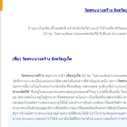
วัดพระนางสร้าง จังหวัดภู
ถ้าอยากไปเที่ยวที่ไหนสักที่ แล้วยังนึกไม่ได้ แนะนำให้ไปเที่ยวที่วัดพ
20 กม. ไปตามเส้นทางถนนเทพกษัตรีย์ ถึงสี่แยก อำเภอถลาง ต
เที่ยว วัดพระนางสร้าง
จังหวัดภูเก็ต
วัดพระนางสร้าง
อยู่ห่างจากตัว
เมืองภูเก็ต
20 กม. ไปตามเส้นทางถนนเทพกษั
วัดที่เก่าแก่ และเป็นแหล่งประวัติศาสตร์เมืองถลางที่สำคัญแห่งหนึ่ง เพราะ
วัดพร
นอกจากนี้ภายในอุโบสถเก่าแก่ยังเป็น ที่ประดิษฐานพระพุทธ รูปดีบุกที่เก่าแก่และใ
สามกษัตริย์
” ซึ่งอยู่ในพระอุทรของพระพุทธรูปหล่อองค์ใหญ่ 3 องค์อีกชั้นหนึ่ง ใ
ยม (หลวงพ่อใบ) อยู่ในตู้กระจก ซึ่งศพของท่านไม่เน่า เป็นเรื่องที่น่าอัศจรรย์ยิ่ง ท
ก่อนต้องไปนมัสการ พระบรมธาตุให้ได้ และถ้าเราเดินทางกลับมาโดยสวัสดิภาพ ก็จ
หาอาจจะเป็นด้วยบุญญาธิการที่เคยมีมาก่อน หรือผลอนิสงส์แห่งการยึดมั่นในพระส
ลังกาเข้านมัสการ พระบรมธาตุด้วยความปิติและได้นำเอาโบราณวัตถุหลายอย่าง
มากมาย และบางคนเล่าว่าได้นำเอาต้นโพธิ์ลังกามาด้วย และบางคนก็เล่าว่านำ