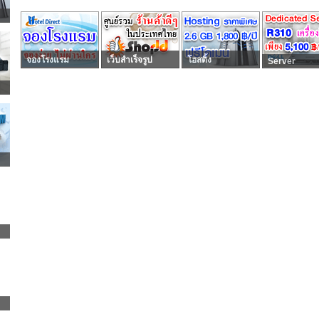
จองโรงแรม
เว็บสำเร็จรูป
โฮสติ้ง
Server