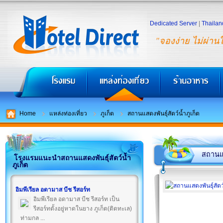
Dedicated Server
|
Thailan
"จองง่าย ไม่ผ่าน
Home
แหล่งท่องเที่ยว
ภูเก็ต
สถานแสดงพันธุ์สัตว์น้ำภูเก็ต
สถานแสด
โรงแรมแนะนำสถานแสดงพันธุ์สัตว์น้ำ
ภูเก็ต
อิมพีเรียล อดามาส บีช รีสอร์ท
อิมพีเรียล อดามาส บีช รีสอร์ท เป็น
รีสอร์ทตั้งอยู่หาดในยาง ภูเก็ต(ติดทะเล)
ท่ามกล ...