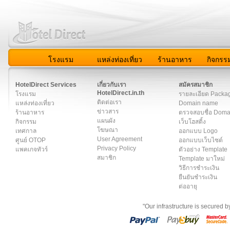
โรงแรม
แหล่งท่องเที่ยว
ร้านอาหาร
กิจกรร
สมาชิก
|
เกี่ยวกับเรา
|
ติดต่อเรา
|
แผนผัง
|
ข่าวสาร
|
User A
HotelDirect Services
เกี่ยวกับเรา
สมัครสมาชิก
HotelDirect.in.th
โรงแรม
รายละเอียด Packa
ติดต่อเรา
แหล่งท่องเที่ยว
Domain name
ข่าวสาร
ร้านอาหาร
ตรวจสอบชื่อ Dom
แผนผัง
กิจกรรม
เว็บโฮสติ้ง
โฆษณา
เทศกาล
ออกแบบ Logo
User Agreement
ศูนย์ OTOP
ออกแบบเว็บไซต์
Privacy Policy
แพคเกจทัวร์
ตัวอย่าง Template
สมาชิก
Template มาใหม่
วิธีการชำระเงิน
ยืนยันชำระเงิน
ต่ออายุ
"Our infrastructure is secured 