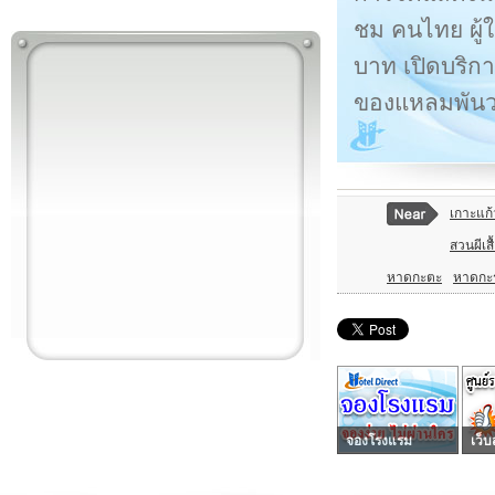
ชม คนไทย ผู้ใ
บาท เปิดบริการ
ของแหลมพันว
เกาะแก้
สวนผีเส
หาดกะตะ
หาดกะ
จองโรงแรม
เว็บ