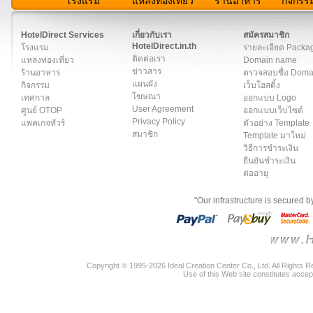
โรงแรม
แหล่งท่องเที่ยว
ร้านอาหาร
กิจกรร
สมาชิก
|
เกี่ยวกับเรา
|
ติดต่อเรา
|
แผนผัง
|
ข่าวสาร
|
User A
HotelDirect Services
เกี่ยวกับเรา
สมัครสมาชิก
HotelDirect.in.th
โรงแรม
รายละเอียด Packa
ติดต่อเรา
แหล่งท่องเที่ยว
Domain name
ข่าวสาร
ร้านอาหาร
ตรวจสอบชื่อ Dom
แผนผัง
กิจกรรม
เว็บโฮสติ้ง
โฆษณา
เทศกาล
ออกแบบ Logo
User Agreement
ศูนย์ OTOP
ออกแบบเว็บไซต์
Privacy Policy
แพคเกจทัวร์
ตัวอย่าง Template
สมาชิก
Template มาใหม่
วิธีการชำระเงิน
ยืนยันชำระเงิน
ต่ออายุ
"Our infrastructure is secured 
Copyright © 1995-2026 Ideal Creation Center Co., Ltd. All Rights 
Use of this Web site constitutes accep