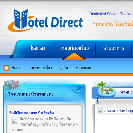
Dedicated Server
|
Thailan
"จองง่าย ไม่ผ่าน
Home
แหล่งท่องเที่ยว
ภูเก็ต
หาดกะตะ
หาดกะ
โรงแรมแนะนำหาดกะตะ
อิมพีเรียล อดามาส บีช รีสอร์ท
อิมพีเรียล อดามาส บีช รีสอร์ท เป็น
รีสอร์ทตั้งอยู่หาดในยาง ภูเก็ต(ติดทะเล)
ท่ามกล ...