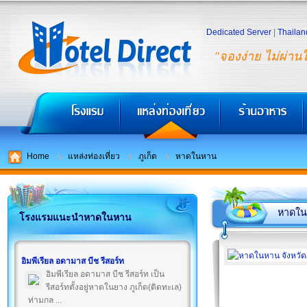
Dedicated Server
|
Thailan
"จองง่าย ไม่ผ่าน
Home
แหล่งท่องเที่ยว
ภูเก็ต
หาดในหาน
หาดใ
โรงแรมแนะนำหาดในหาน
อิมพีเรียล อดามาส บีช รีสอร์ท
อิมพีเรียล อดามาส บีช รีสอร์ท เป็น
รีสอร์ทตั้งอยู่หาดในยาง ภูเก็ต(ติดทะเล)
ท่ามกล ...