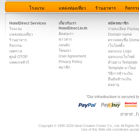
โรงแรม
แหล่งท่องเที่ยว
ร้านอาหาร
กิจกรร
สมาชิก
|
เกี่ยวกับเรา
|
ติดต่อเรา
|
แผนผัง
|
ข่าวสาร
|
User A
HotelDirect Services
เกี่ยวกับเรา
สมัครสมาชิก
HotelDirect.in.th
โรงแรม
รายละเอียด Packa
ติดต่อเรา
แหล่งท่องเที่ยว
Domain name
ข่าวสาร
ร้านอาหาร
ตรวจสอบชื่อ Dom
แผนผัง
กิจกรรม
เว็บโฮสติ้ง
โฆษณา
เทศกาล
ออกแบบ Logo
User Agreement
ศูนย์ OTOP
ออกแบบเว็บไซต์
Privacy Policy
แพคเกจทัวร์
ตัวอย่าง Template
สมาชิก
Template มาใหม่
วิธีการชำระเงิน
ยืนยันชำระเงิน
ต่ออายุ
"Our infrastructure is secured 
Copyright © 1995-2026 Ideal Creation Center Co., Ltd. All Rights 
Use of this Web site constitutes accep