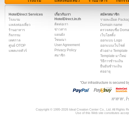
โรงแรม
แหล่งท่องเที่ยว
ร้านอาหาร
กิจกรร
สมาชิก
|
เกี่ยวกับเรา
|
ติดต่อเรา
|
แผนผัง
|
ข่าวสาร
|
User A
HotelDirect Services
เกี่ยวกับเรา
สมัครสมาชิก
HotelDirect.in.th
โรงแรม
รายละเอียด Packa
ติดต่อเรา
แหล่งท่องเที่ยว
Domain name
ข่าวสาร
ร้านอาหาร
ตรวจสอบชื่อ Dom
แผนผัง
กิจกรรม
เว็บโฮสติ้ง
โฆษณา
เทศกาล
ออกแบบ Logo
User Agreement
ศูนย์ OTOP
ออกแบบเว็บไซต์
Privacy Policy
แพคเกจทัวร์
ตัวอย่าง Template
สมาชิก
Template มาใหม่
วิธีการชำระเงิน
ยืนยันชำระเงิน
ต่ออายุ
"Our infrastructure is secured 
Copyright © 1995-2026 Ideal Creation Center Co., Ltd. All Rights 
Use of this Web site constitutes accep