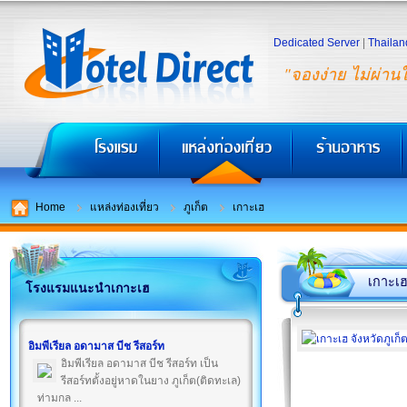
Dedicated Server
|
Thailan
"จองง่าย ไม่ผ่าน
Home
แหล่งท่องเที่ยว
ภูเก็ต
เกาะเฮ
เกาะเ
โรงแรมแนะนำเกาะเฮ
อิมพีเรียล อดามาส บีช รีสอร์ท
อิมพีเรียล อดามาส บีช รีสอร์ท เป็น
รีสอร์ทตั้งอยู่หาดในยาง ภูเก็ต(ติดทะเล)
ท่ามกล ...