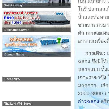
เป็น แนวยาว 
Web Hosting
โนรี ปลานกแก
น้ำและท่อหาย
ชายหาดสวย ขา
Dedicated Server
ตัว
เกาะเฮ
เหม
อาหารเครื่องด
การเดิน :
เ
Domain Name
ฉลอง ซึ่งมีให
หลายแบบ ทั้งแ
เกาะราชาซึ่ง
Cheap VPS
มากกว่า - เร
2000-3000 บา
อ่าวฉลอง
หรื
Thailand VPS Server