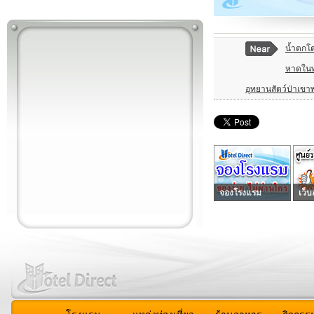
น้ำตกโ
หาดใน
อุทยานสัตว์ป่าเข
จองโรงแรม
เว็บ