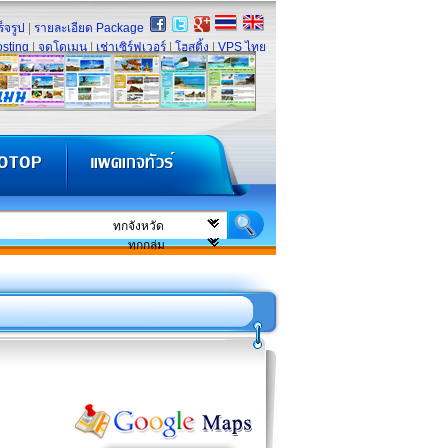
็จรูป
|
รายละเอียด Package
sting
|
จดโดเมน
|
เช่าเซิร์ฟเวอร์
|
โฮสติ้ง
|
VPS ไทย