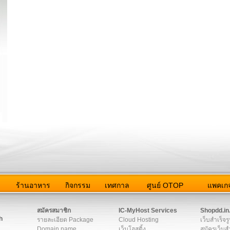
ว
ร้านอาหาร
กิจกรรม
เทศกาล
ศูนย์ OTOP
แพคเกจ
ต่อเรา
|
แผนผัง
|
ข่าวสาร
|
User Agreement
|
Privacy Policy
|
โฆษณา
สมัครสมาชิก
IC-MyHost Services
Shopdd.in
h
รายละเอียด Package
Cloud Hosting
เว็บสำเร็จร
Domain name
เว็บโฮสติ้ง
สมัครเว็บสำ