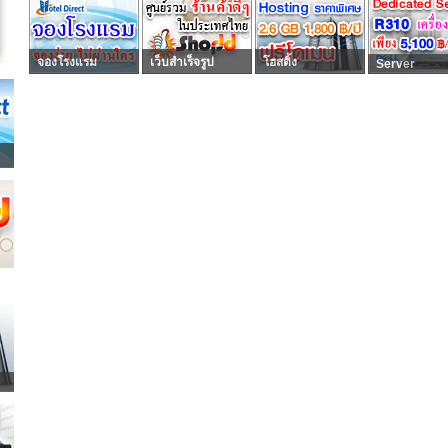
จองโรงแรม
เว็บสำเร็จรูป
โฮสติ้ง
Server