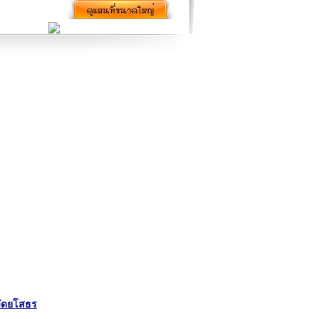
วัดยโสธร