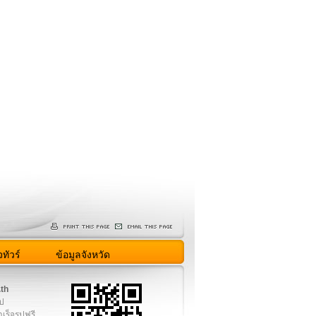
ทัวร์
ข้อมูลจังหวัด
.th
ูป
เร็จรูปฟรี