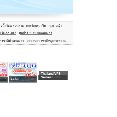
่อน้ำร้อน สวนสาธารณะรักษะวาริน
ภูเขาหญ้า
หรือเกาะสอง
ศูนย์วิจัยป่าชายเลนหงาว
ห่งชาติน้ำตกหงาว
อุทยานแห่งชาติหมู่เกาะพยาม
Thailand VPS
Thailand VPS
Server
จดโดเมน