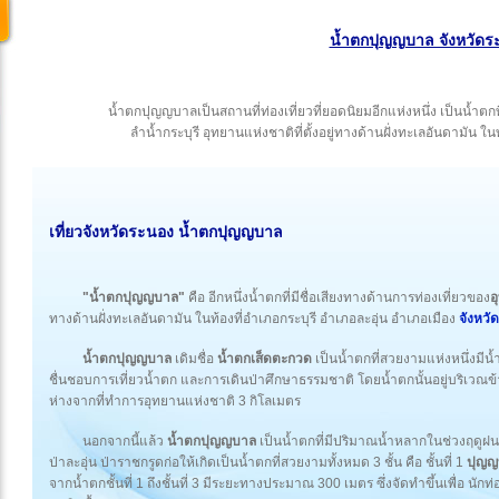
น้ำตกปุญญบาล จังหวัดร
น้ำตกปุญญบาลเป็นสถานที่ท่องเที่ยวที่ยอดนิยมอีกแห่งหนึ่ง เป็นน้ำตก
ลำน้ำกระบุรี อุทยานแห่งชาติที่ตั้งอยู่ทางด้านฝั่งทะเลอันดามัน ใน
เที่ยว
จังหวัดระนอง
น้ำตกปุญญบาล
"น้ำตกปุญญบาล"
คือ อีกหนึ่งน้ำตกที่มีชื่อเสียงทางด้านการท่องเที่ยวของ
อ
ทางด้านฝั่งทะเลอันดามัน ในท้องที่อำเภอกระบุรี อำเภอละอุ่น อำเภอเมือง
จังหวั
น้ำตกปุญญบาล
เดิมชื่อ
น้ำตกเส็ดตะกวด
เป็นน้ำตกที่สวยงามแห่งหนึ่งมีน้
ชื่นชอบการเที่ยวน้ำตก และการเดินป่าศึกษาธรรมชาติ โดยน้ำตกนั้นอยู่บริเว
ห่างจากที่ทำการอุทยานแห่งชาติ 3 กิโลเมตร
นอกจากนี้แล้ว
น้ำตกปุญญบาล
เป็นน้ำตกที่มีปริมาณน้ำหลากในช่วงฤดูฝน
ป่าละอุ่น ป่าราชกรูดก่อให้เกิดเป็นน้ำตกที่สวยงามทั้งหมด 3 ชั้น คือ ชั้นที่ 1
ปุญญ
จากน้ำตกชั้นที่ 1 ถึงชั้นที่ 3 มีระยะทางประมาณ 300 เมตร ซึ่งจัดทำขึ้นเพื่อ นัก