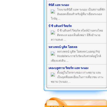
ทินิดี แอท ระนอง
โรงแรมทินิดี แอท ระนอง เป็นสถานที่พัก
อันยอดเยี่ยมสำหรับผู้ที่มาเยือนระนอง
ใกล้อุ ...
บี ซี บดินทร์ รีสอร์ท
บี ซี บดินทร์ รีสอร์ท สไตล์บ้านทรงไทย
ติดทะเล มองเห็นฝั่งพม่า มีสิ่งอำนวย
ความสะด ...
หลวงพจน์ บูติค โฮสเทล
หลวงพจน์ บูติค โฮสเทล Luang Poj
Hostelพระราชวังรัตนรังสรรค์อยู่ใกล้
เพียงแค่เดิน ...
เดอะบลูสกาย รีสอร์ท แอท ระนอง
ตั้งอยู่ในใจกลางของ เกาะพยาม และ
เป็นจุดที่ยอดเยี่ยมในการเที่ยวชม เกาะ
พยาม (ระนอง ...