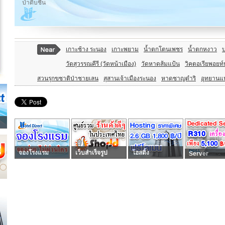
ป่าดิบชื้น
เกาะช้าง ระนอง
เกาะพยาม
น้ำตกโตนเพชร
น้ำตกหงาว
บ
วัดสุวรรณคีรี (วัดหน้าเมือง)
วัดหาดส้มแป้น
วิคตอเรียพอยท์
สวนรุกขชาติป่าชายเลน
สุสานเจ้าเมืองระนอง
หาดชาญดำริ
อุทยานแ
จองโรงแรม
เว็บสำเร็จรูป
โฮสติ้ง
Server