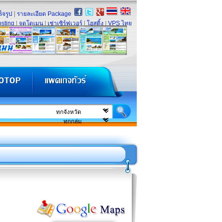
็จรูป
|
รายละเอียด Package
sting
|
จดโดเมน
|
เช่าเซิร์ฟเวอร์
|
โฮสติ้ง
|
VPS ไทย