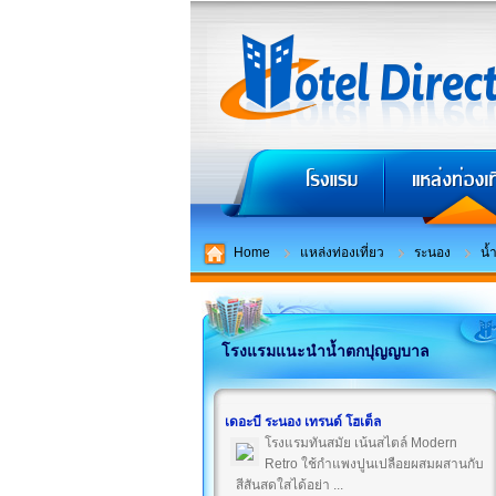
Home
แหล่งท่องเที่ยว
ระนอง
น้
โรงแรมแนะนำน้ำตกปุญญบาล
เดอะบี ระนอง เทรนด์ โฮเต็ล
โรงแรมทันสมัย เน้นสไตล์ Modern
Retro ใช้กำแพงปูนเปลือยผสมผสานกับ
สีสันสดใสได้อย่า ...