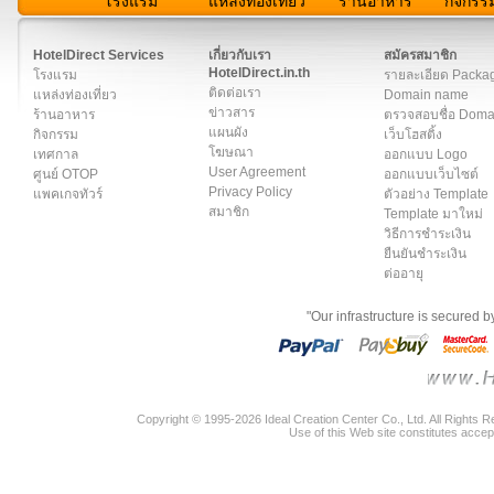
โรงแรม
แหล่งท่องเที่ยว
ร้านอาหาร
กิจกรร
สมาชิก
|
เกี่ยวกับเรา
|
ติดต่อเรา
|
แผนผัง
|
ข่าวสาร
|
User A
HotelDirect Services
เกี่ยวกับเรา
สมัครสมาชิก
HotelDirect.in.th
โรงแรม
รายละเอียด Packa
ติดต่อเรา
แหล่งท่องเที่ยว
Domain name
ข่าวสาร
ร้านอาหาร
ตรวจสอบชื่อ Dom
แผนผัง
กิจกรรม
เว็บโฮสติ้ง
โฆษณา
เทศกาล
ออกแบบ Logo
User Agreement
ศูนย์ OTOP
ออกแบบเว็บไซต์
Privacy Policy
แพคเกจทัวร์
ตัวอย่าง Template
สมาชิก
Template มาใหม่
วิธีการชำระเงิน
ยืนยันชำระเงิน
ต่ออายุ
"Our infrastructure is secured 
Copyright © 1995-2026 Ideal Creation Center Co., Ltd. All Rights 
Use of this Web site constitutes accep