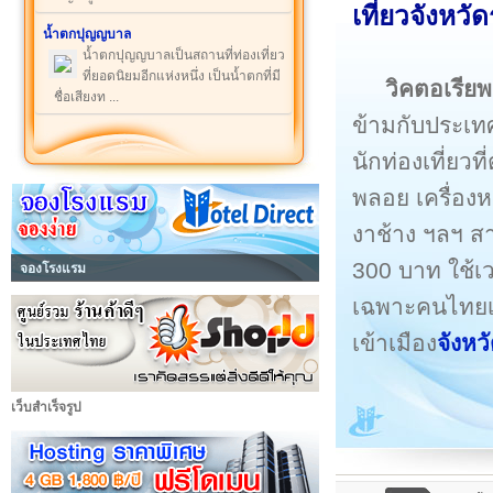
เที่ยว
จังหวั
น้ำตกปุญญบาล
น้ำตกปุญญบาลเป็นสถานที่ท่องเที่ยว
ที่ยอดนิยมอีกแห่งหนึ่ง เป็นน้ำตกที่มี
วิคตอเรีย
ชื่อเสียงท ...
ข้ามกับประเทศ
นักท่องเที่ยวท
พลอย เครื่องห
งาช้าง ฯลฯ ส
300 บาท ใช้เ
จองโรงแรม
เฉพาะคนไทยเท
เข้าเมือง
จังหว
เว็บสำเร็จรูป