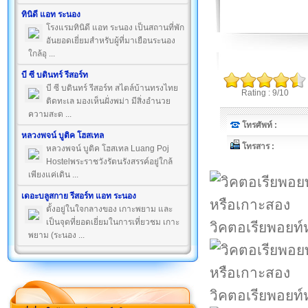
ทินิดี แอท ระนอง
โรงแรมทินิดี แอท ระนอง เป็นสถานที่พัก
อันยอดเยี่ยมสำหรับผู้ที่มาเยือนระนอง
ใกล้อุ ...
บี ซี บดินทร์ รีสอร์ท
บี ซี บดินทร์ รีสอร์ท สไตล์บ้านทรงไทย
Rating : 9/10
ติดทะเล มองเห็นฝั่งพม่า มีสิ่งอำนวย
ความสะด ...
โทรศัพท์ :
หลวงพจน์ บูติค โฮสเทล
โทรสาร :
หลวงพจน์ บูติค โฮสเทล Luang Poj
Hostelพระราชวังรัตนรังสรรค์อยู่ใกล้
เพียงแค่เดิน ...
เดอะบลูสกาย รีสอร์ท แอท ระนอง
ตั้งอยู่ในใจกลางของ เกาะพยาม และ
เป็นจุดที่ยอดเยี่ยมในการเที่ยวชม เกาะ
วิคตอเรียพอยท์
พยาม (ระนอง ...
วิคตอเรียพอยท์