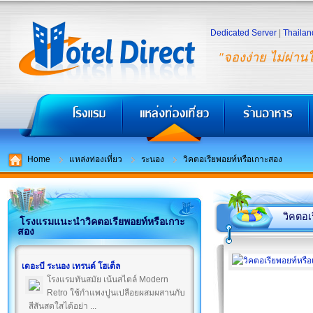
Dedicated Server
|
Thailan
"จองง่าย ไม่ผ่าน
Home
แหล่งท่องเที่ยว
ระนอง
วิคตอเรียพอยท์หรือเกาะสอง
วิคตอเ
โรงแรมแนะนำวิคตอเรียพอยท์หรือเกาะ
สอง
เดอะบี ระนอง เทรนด์ โฮเต็ล
โรงแรมทันสมัย เน้นสไตล์ Modern
Retro ใช้กำแพงปูนเปลือยผสมผสานกับ
สีสันสดใสได้อย่า ...