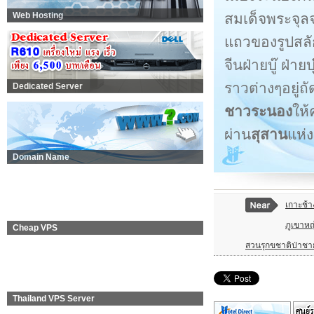
สมเด็จพระจุลจ
Web Hosting
แถวของรูปสลั
จีนฝ่ายบู๊ ฝ่า
ราวต่างๆอยู่ถั
Dedicated Server
ชาวระนอง
ให้
ผ่าน
สุสาน
แห่งน
Domain Name
เกาะช้า
ภูเขาหญ
Cheap VPS
สวนรุกขชาติป่าชา
Thailand VPS Server