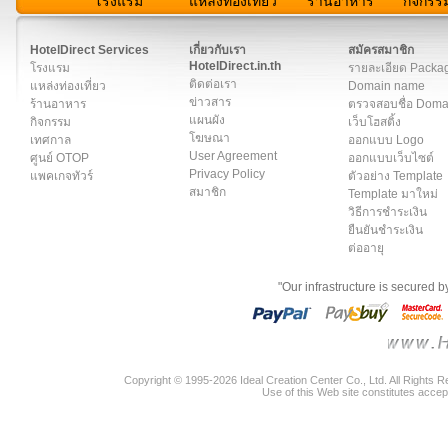
โรงแรม
แหล่งท่องเที่ยว
ร้านอาหาร
กิจกรร
สมาชิก
|
เกี่ยวกับเรา
|
ติดต่อเรา
|
แผนผัง
|
ข่าวสาร
|
User A
HotelDirect Services
เกี่ยวกับเรา
สมัครสมาชิก
HotelDirect.in.th
โรงแรม
รายละเอียด Packa
ติดต่อเรา
แหล่งท่องเที่ยว
Domain name
ข่าวสาร
ร้านอาหาร
ตรวจสอบชื่อ Dom
แผนผัง
กิจกรรม
เว็บโฮสติ้ง
โฆษณา
เทศกาล
ออกแบบ Logo
User Agreement
ศูนย์ OTOP
ออกแบบเว็บไซต์
Privacy Policy
แพคเกจทัวร์
ตัวอย่าง Template
สมาชิก
Template มาใหม่
วิธีการชำระเงิน
ยืนยันชำระเงิน
ต่ออายุ
"Our infrastructure is secured 
Copyright © 1995-2026 Ideal Creation Center Co., Ltd. All Rights 
Use of this Web site constitutes accep