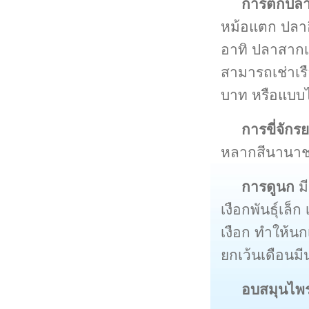
การตกปลา
หม้อแตก ปลาอิ
อาทิ ปลาสากเ
สามารถเช่าเร
บาท หรือแบบไ
การขี่จักร
หลากสีนานาช
การดูนก
ม
เงือกพันธุ์เล็ก
เงือก ทำให้น
ยกเว้นเดือนมีน
อบสมุนไพ