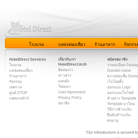
โรงแรม
แหล่งท่องเที่ยว
ร้านอาหาร
กิจกรร
สมาชิก
|
เกี่ยวกับเรา
|
ติดต่อเรา
|
แผนผัง
|
ข่าวสาร
|
User A
HotelDirect Services
เกี่ยวกับเรา
สมัครสมาชิก
HotelDirect.in.th
โรงแรม
รายละเอียด Packa
ติดต่อเรา
แหล่งท่องเที่ยว
Domain name
ข่าวสาร
ร้านอาหาร
ตรวจสอบชื่อ Dom
แผนผัง
กิจกรรม
เว็บโฮสติ้ง
โฆษณา
เทศกาล
ออกแบบ Logo
User Agreement
ศูนย์ OTOP
ออกแบบเว็บไซต์
Privacy Policy
แพคเกจทัวร์
ตัวอย่าง Template
สมาชิก
Template มาใหม่
วิธีการชำระเงิน
ยืนยันชำระเงิน
ต่ออายุ
"Our infrastructure is secured 