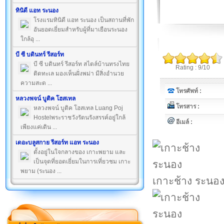
ทินิดี แอท ระนอง
โรงแรมทินิดี แอท ระนอง เป็นสถานที่พัก
อันยอดเยี่ยมสำหรับผู้ที่มาเยือนระนอง
ใกล้อุ ...
บี ซี บดินทร์ รีสอร์ท
บี ซี บดินทร์ รีสอร์ท สไตล์บ้านทรงไทย
Rating : 9/10
ติดทะเล มองเห็นฝั่งพม่า มีสิ่งอำนวย
ความสะด ...
โทรศัพท์ :
หลวงพจน์ บูติค โฮสเทล
โทรสาร :
หลวงพจน์ บูติค โฮสเทล Luang Poj
Hostelพระราชวังรัตนรังสรรค์อยู่ใกล้
อีเมล์ :
เพียงแค่เดิน ...
เดอะบลูสกาย รีสอร์ท แอท ระนอง
ตั้งอยู่ในใจกลางของ เกาะพยาม และ
เป็นจุดที่ยอดเยี่ยมในการเที่ยวชม เกาะ
พยาม (ระนอง ...
เกาะช้าง ระนอ