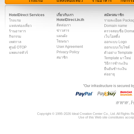
โรงแรม
แหล่งท่องเที่ยว
ร้านอาหาร
กิจกรร
สมาชิก
|
เกี่ยวกับเรา
|
ติดต่อเรา
|
แผนผัง
|
ข่าวสาร
|
User A
HotelDirect Services
เกี่ยวกับเรา
สมัครสมาชิก
HotelDirect.in.th
โรงแรม
รายละเอียด Packa
ติดต่อเรา
แหล่งท่องเที่ยว
Domain name
ข่าวสาร
ร้านอาหาร
ตรวจสอบชื่อ Dom
แผนผัง
กิจกรรม
เว็บโฮสติ้ง
โฆษณา
เทศกาล
ออกแบบ Logo
User Agreement
ศูนย์ OTOP
ออกแบบเว็บไซต์
Privacy Policy
แพคเกจทัวร์
ตัวอย่าง Template
สมาชิก
Template มาใหม่
วิธีการชำระเงิน
ยืนยันชำระเงิน
ต่ออายุ
"Our infrastructure is secured 
Copyright © 1995-2026 Ideal Creation Center Co., Ltd. All Rights 
Use of this Web site constitutes accep