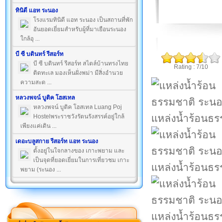
ทินิดี แอท ระนอง
โรงแรมทินิดี แอท ระนอง เป็นสถานที่พัก
อันยอดเยี่ยมสำหรับผู้ที่มาเยือนระนอง
ใกล้อุ ...
บี ซี บดินทร์ รีสอร์ท
บี ซี บดินทร์ รีสอร์ท สไตล์บ้านทรงไทย
Rating : 7/10
ติดทะเล มองเห็นฝั่งพม่า มีสิ่งอำนวย
ความสะด ...
หลวงพจน์ บูติค โฮสเทล
หลวงพจน์ บูติค โฮสเทล Luang Poj
แหล่งน้ำร้อนธ
Hostelพระราชวังรัตนรังสรรค์อยู่ใกล้
เพียงแค่เดิน ...
เดอะบลูสกาย รีสอร์ท แอท ระนอง
ตั้งอยู่ในใจกลางของ เกาะพยาม และ
เป็นจุดที่ยอดเยี่ยมในการเที่ยวชม เกาะ
แหล่งน้ำร้อนธ
พยาม (ระนอง ...
แหล่งน้ำร้อนธ