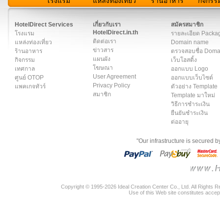
โรงแรม
แหล่งท่องเที่ยว
ร้านอาหาร
กิจกรร
สมาชิก
|
เกี่ยวกับเรา
|
ติดต่อเรา
|
แผนผัง
|
ข่าวสาร
|
User A
HotelDirect Services
เกี่ยวกับเรา
สมัครสมาชิก
HotelDirect.in.th
โรงแรม
รายละเอียด Packa
ติดต่อเรา
แหล่งท่องเที่ยว
Domain name
ข่าวสาร
ร้านอาหาร
ตรวจสอบชื่อ Dom
แผนผัง
กิจกรรม
เว็บโฮสติ้ง
โฆษณา
เทศกาล
ออกแบบ Logo
User Agreement
ศูนย์ OTOP
ออกแบบเว็บไซต์
Privacy Policy
แพคเกจทัวร์
ตัวอย่าง Template
สมาชิก
Template มาใหม่
วิธีการชำระเงิน
ยืนยันชำระเงิน
ต่ออายุ
"Our infrastructure is secured 
Copyright © 1995-2026 Ideal Creation Center Co., Ltd. All Rights 
Use of this Web site constitutes accep