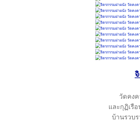
จ
วัดคงค
และกุฏิเรือ
บ้านรวบรวม