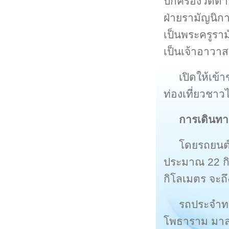
ปกครองวัดตามฝั
ฝ่ายรามัญนิกา
เป็นพระครูรามั
เป็นเจ้าอาวาส
เปิดให้เข้
ท่องเที่ยวชา
การเดินท
โดยรถยนต์
ประมาณ 22 ก
กิโลเมตร จะถ
รถประจำทา
โพธาราม มาลง