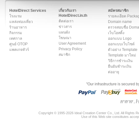
สมาชิก
|
เกี่ยวกับเรา
|
ติดต่อเรา
|
แผนผัง
|
ข่าวสาร
|
User A
HotelDirect Services
เกี่ยวกับเรา
สมัครสมาชิก
HotelDirect.in.th
โรงแรม
รายละเอียด Packa
ติดต่อเรา
แหล่งท่องเที่ยว
Domain name
ข่าวสาร
ร้านอาหาร
ตรวจสอบชื่อ Dom
แผนผัง
กิจกรรม
เว็บโฮสติ้ง
โฆษณา
เทศกาล
ออกแบบ Logo
User Agreement
ศูนย์ OTOP
ออกแบบเว็บไซต์
Privacy Policy
แพคเกจทัวร์
ตัวอย่าง Template
สมาชิก
Template มาใหม่
วิธีการชำระเงิน
ยืนยันชำระเงิน
ต่ออายุ
"Our infrastructure is secured 
Copyright © 1995-2026 Ideal Creation Center Co., Ltd. All Rights 
Use of this Web site constitutes accep