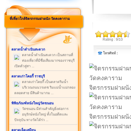
ที่เที่ยวใกล้จิตรกรรมฝาผนัง-วัดคงคาราม
Rating : 9/10
ตลาดน้ำดำเนินสะดวก
โทรศัพท์ :
ตลาดน้ำดำเนินสะดวก เป็นสถานที่
ท่องเที่ยวที่มีชื่อเสียงมากของราชบุรี
เปิดตัวสู่สา ...
ตลาดเก่าโคยกี้ ราชบุรี
ตลาดเก่าโคยกี๊ เป็นตลาดริมน้ำ
จิตรกรรมฝาผนั
บริเวณถนนวรเดช ริมแม่น้ำแม่กลอง
ตลอดสาย มีสินค้ามากม ...
พิพิธภัณฑ์หนังใหญ่วัดขนอน
วัดขนอน มีส่วนสำคัญยิ่งต่อการ
อนุรักษ์หนังใหญ่ ทั้งในอดีตและ
จิตรกรรมฝาผนั
ปัจจุบัน ทางวัดได้ร่ว ...
ตลาดเจ็ดเสมียน