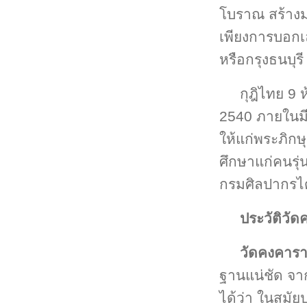
โบราณ สร้างมา
เพียงการบอกเ
หรือกรุงธนบุร
กุฎิไทย 9 
2540 ภายในมีข
ให้แก่พระภิกษ
ศึกษาแก่คนรุ่
กรมศิลปากรได้
ประวัติวั
วัดคงคาร
ฐานแน่ชัด จา
ได้ว่า ในสมัย