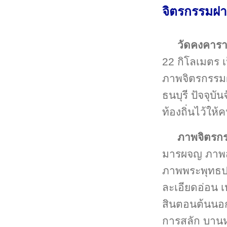
จิตรกรรมฝาผ
วัดคงคาร
22 กิโลเมตร เ
ภาพจิตรกรรมฝ
ธนบุรี ปัจจุบัน
ท้องถิ่นไว้ให้
ภาพจิตรก
มารผจญ ภาพสว
ภาพพระพุทธปร
ละเอียดอ่อน เ
สินตอนต้นนอกจ
การสลัก บานห