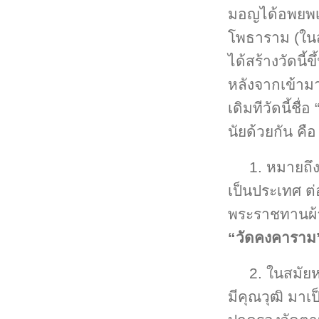
มอญได้อพยพเข
โพธาราม (ในสม
ได้สร้างวัดนี
หลังจากเข้ามาต
เดิมทีวัดนี้ชื
นัยด้วยกัน คือ
1. หมายถึง
เป็นประเทศ ต
พระราชทานผ้า
“วัดคงคาราม
2. ในสมัย
มีคุณวุฒิ มาเ