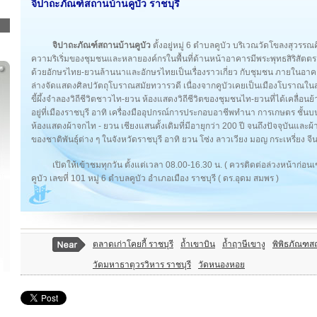
จิปาถะภัณฑ์สถานบ้านคูบัว ราชบุรี
จิปาถะภัณฑ์สถานบ้านคูบัว
ตั้งอยู่หมู่ 6 ตำบลคูบัว บริเวณวัดโขลงสุวรรณค
ความริเริ่มของชุมชนและหลายองค์กรในพื้นที่ด้านหน้าอาคารมีพระพุทธสิริสัตตร
ด้วยอักษรไทย-ยวนล้านนาและอักษรไทยเป็นเรื่องราวเกี่ยว กับชุมชน ภายในอาคาร
ล่างจัดแสดงศิลปวัตถุโบราณสมัยทวารวดี เนื่องจากคูบัวเคยเป็นเมืองโบราณในส
ขี้ผึ้งจำลองวิถีชีวิตชาวไท-ยวน ห้องแสดงวิถีชีวิตของชุมชนไท-ยวนที่ได้เคลื่อนย้
อยู่ที่เมืองราชบุรี อาทิ เครื่องมืออุปกรณ์การประกอบอาชีพทำนา การเกษตร ช
ห้องแสดงผ้าจกไท - ยวน เชียงแสนดั้งเดิมที่มีอายุกว่า 200 ปี จนถึงปัจจุบัน
ของชาติพันธุ์ต่าง ๆ ในจังหวัดราชบุรี อาทิ ยวน โซ่ง ลาวเวียง มอญ กระเหรี่ยง จีน 
เปิดให้เข้าชมทุกวัน ตั้งแต่เวลา 08.00-16.30 น. ( ควรติดต่อล่วงหน้าก่อน
คูบัว เลขที่ 101 หมู่ 6 ตำบลคูบัว อำเภอเมือง ราชบุรี ( ดร.อุดม สมพร )
ตลาดเก่าโคยกี้ ราชบุรี
ถ้ำเขาบิน
ถ้ำฤาษีเขางู
พิพิธภัณฑส
วัดมหาธาตุวรวิหาร ราชบุรี
วัดหนองหอย