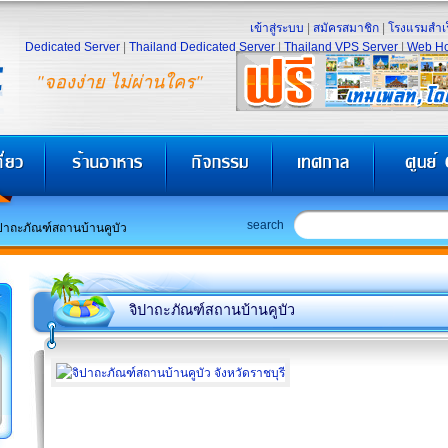
เข้าสู่ระบบ
|
สมัครสมาชิก
|
โรงแรมสำเร
Dedicated Server
|
Thailand Dedicated Server
|
Thailand VPS Server
|
Web Ho
"จองง่าย ไม่ผ่านใคร"
search
ปาถะภัณฑ์สถานบ้านคูบัว
จิปาถะภัณฑ์สถานบ้านคูบัว