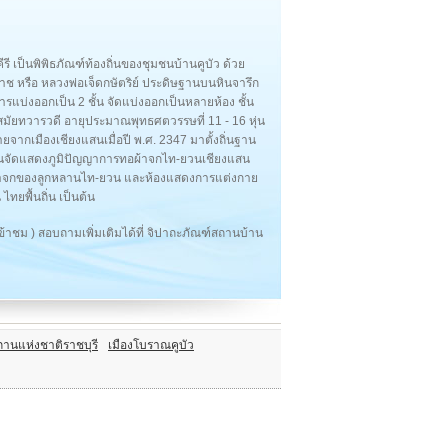
ีรี เป็นพิพิธภัณฑ์ท้องถิ่นของชุมชนบ้านคูบัว ด้วย
าช หรือ หลวงพ่อเจ็ดกษัตริย์ ประดิษฐานบนหินจารึก
แบ่งออกเป็น 2 ชั้น จัดแบ่งออกเป็นหลายห้อง ชั้น
มัยทวารวดี อายุประมาณพุทธศตวรรษที่ 11 - 16 หุ่น
ายจากเมืองเชียงแสนเมื่อปี พ.ศ. 2347 มาตั้งถิ่นฐาน
ั้นบนจัดแสดงภูมิปัญญาการทอผ้าจกไท-ยวนเชียงแสน
และผ้าจกของลูกหลานไท-ยวน และห้องแสดงการแต่งกาย
ไทยพื้นถิ่น เป็นต้น
เข้าชม ) สอบถามเพิ่มเติมได้ที่ จิปาถะภัณฑ์สถานบ้าน
ถานแห่งชาติราชบุรี
เมืองโบราณคูบัว