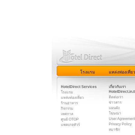
โรงแรม
แหล่งท่องเที่ย
สมาชิก
|
เกี่ยวกับเรา
|
ติด
HotelDirect Services
เกี่ยวกับเรา
HotelDirect.in.t
โรงแรม
ติดต่อเรา
แหล่งท่องเที่ยว
ข่าวสาร
ร้านอาหาร
แผนผัง
กิจกรรม
โฆษณา
เทศกาล
User Agreemen
ศูนย์ OTOP
Privacy Policy
แพคเกจทัวร์
สมาชิก