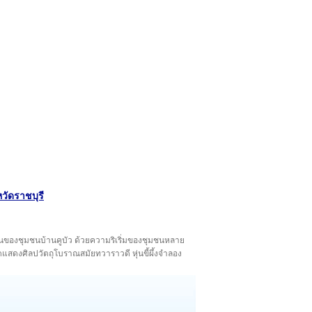
วัดราชบุรี
งถิ่นของชุมชนบ้านคูบัว ด้วยความริเริ่มของชุมชนหลาย
จัดแสดงศิลปวัตถุโบราณสมัยทวาราวดี หุ่นขี้ผึ้งจำลอง