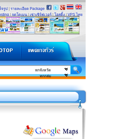
็จรูป
|
รายละเอียด Package
sting
|
จดโดเมน
|
เช่าเซิร์ฟเวอร์
|
โฮสติ้ง
|
VPS ไทย