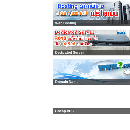
Web Hosting
Dedicated Server
Domain Name
Cheap VPS