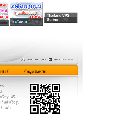
Thailand VPS
Thailand VPS
Server
จดโดเมน
ทัวร์
ข้อมูลจังหวัด
.th
ูป
เร็จรูปฟรี
เว็บสำเร็จรูป
งร้านค้า