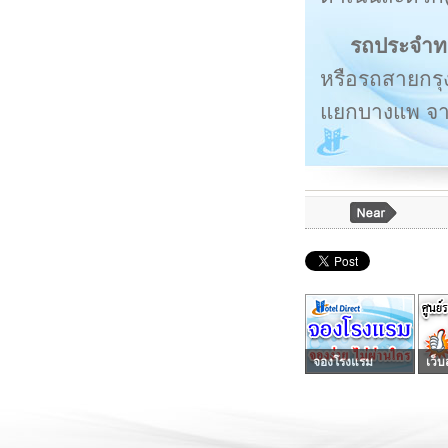
รถประจำท
หรือรถสายกรุง
แยกบางแพ จาก
จองโรงแรม
เว็บ