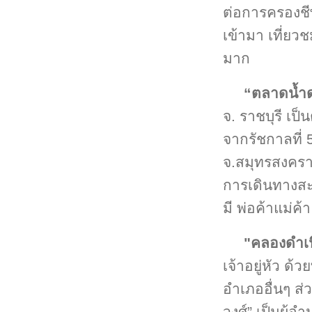
ต่อการครองชีพ
เข้ามา เที่ยว
มาก
“ตลาดน้ำ
จ. ราชบุรี เป
จากรัชกาลที่ 
จ.สมุทรสงครา
การเดินทางสะด
มี พ่อค้าแม่ค
"คลองดำเ
เจ้าอยู่หัว ด้
อำเภออื่นๆ ส่
วงศ์” เป็นผู้อ