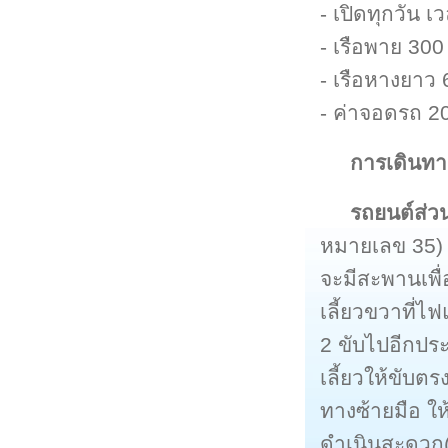
- เปิดทุกวัน 
- เรือพาย 30
- เรือหางยาว
- ค่าจอดรถ 20
การเดินทา
รถยนต์ส่ว
หมายเลข 35) ม
จะมีสะพานเพื่
เลี้ยวขวาที่ไ
2 ขับไปอีกประ
เลี้ยวให้ขับ
ทางซ้ายมือ ให
ดำเนินสะดวก(