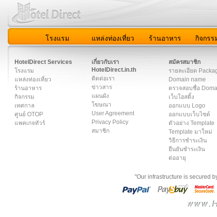
โรงแรม
แหล่งท่องเที่ยว
ร้านอาหาร
กิจกรร
สมาชิก
|
เกี่ยวกับเรา
|
ติดต่อเรา
|
แผนผัง
|
ข่าวสาร
|
User A
HotelDirect Services
เกี่ยวกับเรา
สมัครสมาชิก
HotelDirect.in.th
โรงแรม
รายละเอียด Packa
ติดต่อเรา
แหล่งท่องเที่ยว
Domain name
ข่าวสาร
ร้านอาหาร
ตรวจสอบชื่อ Dom
แผนผัง
กิจกรรม
เว็บโฮสติ้ง
โฆษณา
เทศกาล
ออกแบบ Logo
User Agreement
ศูนย์ OTOP
ออกแบบเว็บไซต์
Privacy Policy
แพคเกจทัวร์
ตัวอย่าง Template
สมาชิก
Template มาใหม่
วิธีการชำระเงิน
ยืนยันชำระเงิน
ต่ออายุ
"Our infrastructure is secured 