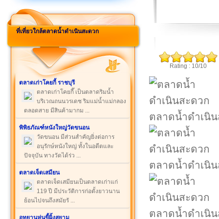
ที่เที่ยวใกล้ตลาดน้ำดำเนินสะดวก
Rating : 10/10
ตลาดเก่าโคยกี้ ราชบุรี
ตลาดเก่าโคยกี๊ เป็นตลาดริมน้ำ
บริเวณถนนวรเดช ริมแม่น้ำแม่กลอง
ตลอดสาย มีสินค้ามากม ...
ตลาดน้ำดำเนิ
พิพิธภัณฑ์หนังใหญ่วัดขนอน
วัดขนอน มีส่วนสำคัญยิ่งต่อการ
อนุรักษ์หนังใหญ่ ทั้งในอดีตและ
ปัจจุบัน ทางวัดได้ร่ว ...
ตลาดน้ำดำเนิ
ตลาดเจ็ดเสมียน
ตลาดเจ็ดเสมียนเป็นตลาดเก่าแก่
119 ปี มีประวัติการก่อตั้งยาวนาน
ย้อนไปจนถึงสมัยรั ...
ตลาดน้ำดำเนิ
อุทยานหุ่นขี้ผิ้งสยาม