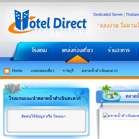
Dedicated Server
|
Thailan
"จองง่าย ไม่ผ่าน
Home
แหล่งท่องเที่ยว
ราชบุรี
ตลาดน้ำดำเนินสะดวก
ตลาดน
โรงแรมแนะนำตลาดน้ำดำเนินสะดวก
ติดต่อให้ข้อมูล หรือ โฆษณา