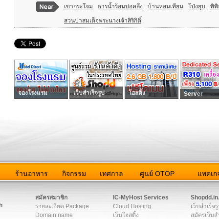
เขากระโจม
ธารน้ำร้อนบ่อคลึง
บ้านหอมเทียน
โป่งยุบ
พิพ
สวนป่าสมเด็จพระนางเจ้าสิริกิติ์
จองโรงแรม
เว็บสำเร็จรูป
โฮสติ้ง
Server
ว
ร้านอาหาร
กิจกรรม
เทศกาล
ศูนย์ OTOP
แพคเกจ
ต่อเรา
|
แผนผัง
|
ข่าวสาร
|
User Agreement
|
Privacy Policy
|
โฆษณา
สมัครสมาชิก
IC-MyHost Services
Shopdd.in
h
รายละเอียด Package
Cloud Hosting
เว็บสำเร็จร
Domain name
เว็บโฮสติ้ง
สมัครเว็บสำ