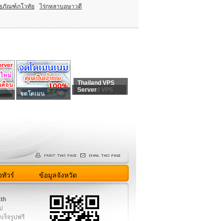
ิธภัณฑ์ภโวทัย
ไร่กุหลาบอุษาวดี
Thailand VPS
Thailand VPS
Server
จดโดเมน
ทัวร์
ข้อมูลจังหวัด
.th
ูป
เร็จรูปฟรี