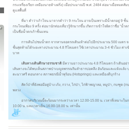
กระเหรี่ยงเรียก เหมืองนายห้างฝรั่ง) เมื่อประมาณปี พ.ศ. 2484 ต่อมาเมื่อหมดสั
ดูแลพื้นที่
ที่มา คำว่าเก้าโจน มาจากคำว่า 9 กระโจน อาจเป็นเพราะมีน้ำตกอยู่ 9 ชั้น 
กระโจนเพียง 9 ครั้ง ต่อมานักท่องเที่ยวรู้จักมากขึ้น เกิดการเข้าใจผิดว่าชื่อ “น้
เป็นชื่อน้ำตกเก้าชั้นแทน
การเดินไปชมน้ำตก จากลานจอดรถเดินเท้าต่อไปอีกประมาณ 500 เมตร จะถึงบ
ชั้นสุดท้ายได้ระยะทางประมาณ 4.8 กิโลเมตร ใช้เวลาประมาณ 3-4 ชั่วโมง ค่าเข้
บาท
เส้นทางเดินศึกษาธรรมชาติ
มีความยาวประมาณ 4.8 กิโลเมตร ถ้าเดินอย่า
เส้นทางจะได้พบเห็นสภาพป่าเบญจพรรณริมลำธารบ่อคลึง อันร้อนและแห้งแล้ง 
ตะนาวศรี ตอนกลาง สภาพธรณีน้ำพุร้อน (Hotsprings) และเหมืองดีบุกร้าง
สัตว์ป่าที่ยังพอมีอยู่บ้าง เก้ง, กวาง, ไก่ป่า, ไก่ฟ้าพญาลอ, หมูป่า, กบฑ
พลวง
อากาศบริเวณนี้จะร้อนมากระหว่างเวลา 12.00-15.00 น. เวลาที่เหมาะในก
10.00 น. และเวลาเย็น 16.00-18.00 น. เท่านั้น