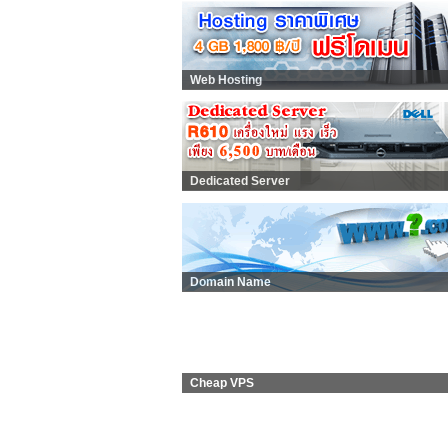
Web Hosting
Dedicated Server
Domain Name
Cheap VPS