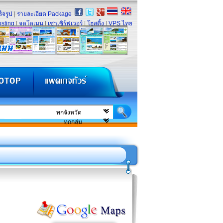
็จรูป
|
รายละเอียด Package
sting
|
จดโดเมน
|
เช่าเซิร์ฟเวอร์
|
โฮสติ้ง
|
VPS ไทย