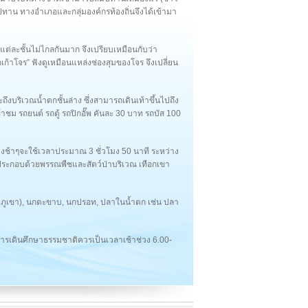
มปทาน ทางอำเภอและกลุ่มองค์กรท้องถิ่นจึงได้เข้ามา
แต่ละชั้นไม่ไกลกันมาก จึงเปรียบเหมือนกับว่า
ำตกเก้าโจร” ฟังดูเหมือนแหล่งซ่องสุมของโจร จึงเปลี่ยน
ริเวณน้ำตกชั้นล่าง ซึ่งสามารถเดินเท้าขึ้นไปถึง
าชม รถยนต์ รถตู้ รถปิกอั๊พ คันละ 30 บาท รถบัส 100
งช้าๆจะใช้เวลาประมาณ 3 ชั่วโมง 50 นาที ระหว่าง
ประกอบด้วยพรรณพืชและสัตว์ป่าบริเวณ เทือกเขา
ูต (กบภูเขา), นกตะขาบ, นกปรอท, ปลาในน้ำตก เช่น ปลา
ารเดินศึกษาธรรมชาติควรเป็นเวลาเช้าช่วง 6.00-