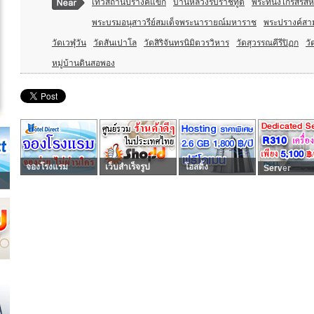
เทวสถานปรางค์แขก
บ้านหลวงรับราชทูต
พระที่นั่งไกรสรส
พระบรมอนุสาวรีย์สมเด็จพระนารายณ์มหาราช
พระปรางค์ส
วัดเวฬุวัน
วัดสันเปาโล
วัดสิริจันทรนิมิตวรวิหาร
วัดสุวรรณคีรีปิฏก
ว
หมู่บ้านดินสอพอง
จองโรงแรม
เว็บสำเร็จรูป
โฮสติ้ง
Server