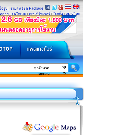
็จรูป
|
รายละเอียด Package
sting
|
จดโดเมน
|
เช่าเซิร์ฟเวอร์
|
โฮสติ้ง
|
VPS ไทย