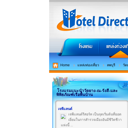
Home
แหล่งท่องเที่ยว
ลพบุรี
วัด
โรงแรมแนะนำวัดยาง-ณ-รังสี-และ
พิพิธภัณฑ์เรือพื้นบ้าน
เจพีแลนด์
เจพีแลนด์รีสอร์ท เป็นจุดเริ่มต้นที่ยอด
เยี่ยมในการสำรวจเมืองอันมีชีวิตชีวา
แห่งนี้ ...