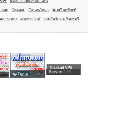
ีหราช
พระนารายณ์ราชนิเวศน์
ามยอด
วัดตองปุ
วัดนครโกษา
วัดมณีชลขัณฑ์
ัดเสาธงทอง
ศาลพระกาฬ
สวนสัตว์สระแก้วลพบุรี
Thailand VPS
Thailand VPS
Server
จดโดเมน