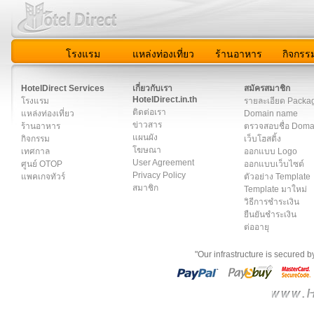
โรงแรม
แหล่งท่องเที่ยว
ร้านอาหาร
กิจกรร
สมาชิก
|
เกี่ยวกับเรา
|
ติดต่อเรา
|
แผนผัง
|
ข่าวสาร
|
User A
HotelDirect Services
เกี่ยวกับเรา
สมัครสมาชิก
HotelDirect.in.th
โรงแรม
รายละเอียด Packa
ติดต่อเรา
แหล่งท่องเที่ยว
Domain name
ข่าวสาร
ร้านอาหาร
ตรวจสอบชื่อ Dom
แผนผัง
กิจกรรม
เว็บโฮสติ้ง
โฆษณา
เทศกาล
ออกแบบ Logo
User Agreement
ศูนย์ OTOP
ออกแบบเว็บไซต์
Privacy Policy
แพคเกจทัวร์
ตัวอย่าง Template
สมาชิก
Template มาใหม่
วิธีการชำระเงิน
ยืนยันชำระเงิน
ต่ออายุ
"Our infrastructure is secured 