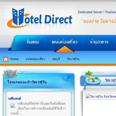
Dedicated Server
|
Thailan
"จองง่าย ไม่ผ่าน
Home
แหล่งท่องเที่ยว
ลพบุรี
วัดเวฬุวัน
วัดเวฬุ
โรงแรมแนะนำวัดเวฬุวัน
เจพีแลนด์
เจพีแลนด์รีสอร์ท เป็นจุดเริ่มต้นที่ยอด
เยี่ยมในการสำรวจเมืองอันมีชีวิตชีวา
แห่งนี้ ...