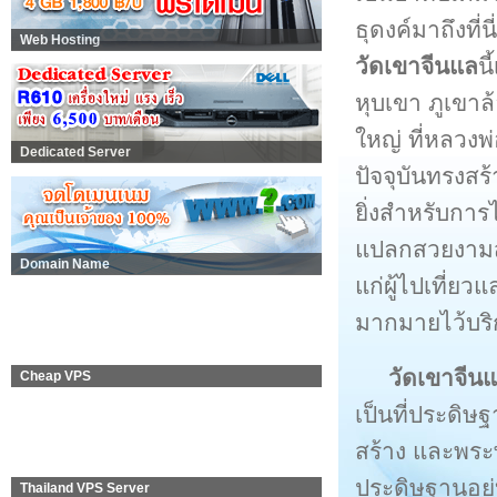
ธุดงค์มาถึงที่
Web Hosting
วัดเขาจีนแล
น
หุบเขา ภูเขาล
ใหญ่ ที่หลวงพ
Dedicated Server
ปัจจุบันทรงสร
ยิ่งสำหรับการ
แปลกสวยงามส
Domain Name
แก่ผู้ไปเที่ย
มากมายไว้บริ
วัดเขาจีน
Cheap VPS
เป็นที่ประดิษ
สร้าง และพระพ
ประดิษฐานอยู่
Thailand VPS Server