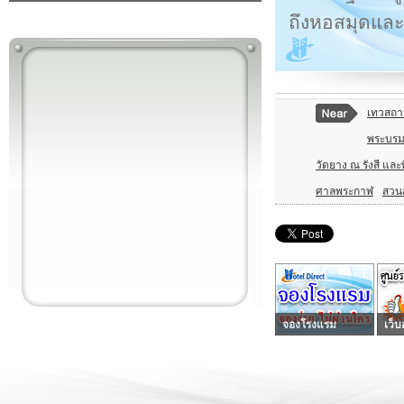
ถึงหอสมุดและ
เทวสถา
พระบรม
วัดยาง ณ รังสี และพ
ศาลพระกาฬ
สวนส
จองโรงแรม
เว็บ