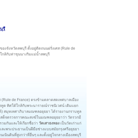
ุรี
ของจังหวัดลพบุรี ตั้งอยู่ติดถนนฝรั่งเศส (Rule de
ล้กับท่าขุนนางริมแม่น้ำลพบุรี
ั่งเศส (Rule de France) ตรงข้ามตลาดสดเทศบาลเมือง
ราชทูต ทิศใต้ใกล้กับพระนารายณ์ราชนิเวศน์ เดิมแยก
ต์) สมุหเทศาภิบาลมณฑลอยุธยา ได้รายงานกราบทูล
เสด็จตรวจการคณะสงฆ์ในมณฑลอยุธยาว่า วัดรวกมี
วมกันและให้เรียกชื่อว่า
วัดเสาธงทอง
เป็นวัดเก่าแก่
และพระประธานเป็นฝีมือช่างแบบสมัยกรุงศรีอยุธยา
นดินที่สูงกว่าที่อื่นๆ และตั้งอยู่ใจกลางเมืองลพบุรี