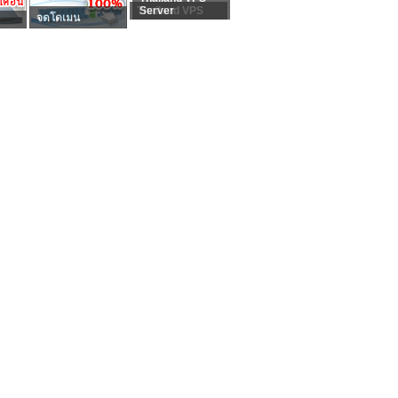
Thailand VPS
Server
จดโดเมน