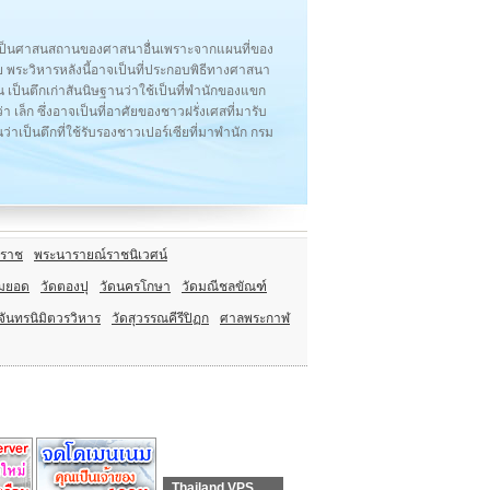
ื่อเป็นศาสนสถานของศาสนาอื่นเพราะจากแผนที่ของ
ซีย พระวิหารหลังนี้อาจเป็นที่ประกอบพิธีทางศาสนา
น เป็นตึกเก่าสันนิษฐานว่าใช้เป็นที่พำนักของแขก
เล็ก ซึ่งอาจเป็นที่อาศัยของชาวฝรั่งเศสที่มารับ
ว่าเป็นตึกที่ใช้รับรองชาวเปอร์เซียที่มาพำนัก กรม
ีหราช
พระนารายณ์ราชนิเวศน์
ามยอด
วัดตองปุ
วัดนครโกษา
วัดมณีชลขัณฑ์
ริจันทรนิมิตวรวิหาร
วัดสุวรรณคีรีปิฏก
ศาลพระกาฬ
Thailand VPS