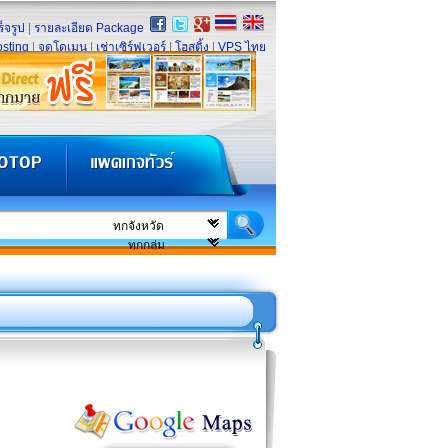
็จรูป
|
รายละเอียด Package
sting
|
จดโดเมน
|
เช่าเซิร์ฟเวอร์
|
โฮสติ้ง
|
VPS ไทย