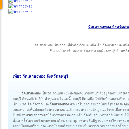
วัดเสาธงทอง จังหวัดลพบ
วัดเสาธงทองเป็นสถานที่สำคัญอีกแห่งหนึ่ง เป็นวัดเก่าแก่แห่งหนึ่ง
France) ตรงข้ามตลาดสดเทศบาลเมืองลพบุรี ด้านหลังใก
เที่ยว วัดเสาธงทอง จังหวัดลพบุรี
วัดเสาธงทอง
เป็นวัดเก่าแก่แห่งหนึ่งของจังหวัดลพบุรี ตั้งอยู่ติดถนนฝร
ลพบุรี ด้านหลังใกล้กับท่าขุนนางริมแม่น้ำลพบุรี ทิศเหนือ ใกล้กับบ้านหลวงรับ
เป็น 2 วัด คือ วัดรวก และ
วัดเสาธงทอง
พระยาโบราณราชธานินทร์ (พร เตชะคุป
เสนอความเห็นต่อสมเด็จพระมหาสมณเจ้า กรมพระยาวชิรญาณวโรรส เมื่อคราว
โบสถ์ ส่วน
วัดเสาธงทอง
มีวิหารสมควรจะรวมเป็นวัดเดียวกัน ทรงดำริเห็นชอบให้ร
ตั้งแต่ครั้งโบราณซึ่งกรมพระยาดำรงราชานุภาพทรงสันนิฐานว่า พระวิหารหลวง
อย่างน้อยคงสร้างมาตั้งแต่สมัยสมเด็จพระนารายณ์มหาราช วัดเสาธงทองตั้งอยู่บนเนิ