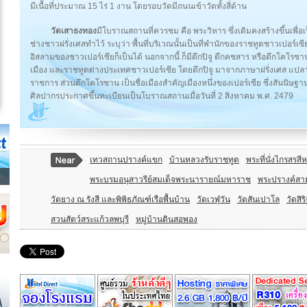
มีเนื้อที่ประมาณ 15 ไร่ 1 งาน โดยรอบวัดมีถนนเข้าวัดทั้งสี่ด้าน
วัดเสาธงทอง
มีโบราณสถานที่ควรชม คือ พระวิหาร ซึ่งเดิมคงสร้างขึ้นเพ
ช่างชาวฝรั่งเศสทำไว้ ระบุว่า พื้นที่บริเวณนั้นเป็นที่พำนักของราชทูตชาวเปอร์เ
อิสลามของชาวเปอร์เซียก็เป็นได้ นอกจากนี้ ก็มีตึกปิจู ตึกคชสาร หรือตึกโคโรซา
เมือง และราชทูตต่างประเทศชาวเปอร์เซีย โดยตึกปิจู มาจากภาษาฝรั่งเศส แปลว่า 
ราชการ ส่วนตึกโคโรซาน เป็นชื่อเมืองสำคัญเมืองหนึ่งของเปอร์เซีย ซึ่งสันนิษฐาน
ศิลปากรประกาศขึ้นทะเบียนเป็นโบราณสถานเมื่อวันที่ 2 สิงหาคม พ.ศ. 2479
เทวสถานปรางค์แขก
บ้านหลวงรับราชทูต
พระที่นั่งไกรสรส
พระบรมอนุสาวรีย์สมเด็จพระนารายณ์มหาราช
พระปรางค์ส
วัดยาง ณ รังสี และพิพิธภัณฑ์เรือพื้นบ้าน
วัดเวฬุวัน
วัดสันเปาโล
วัดสิ
สวนสัตว์สระแก้วลพบุรี
หมู่บ้านดินสอพอง