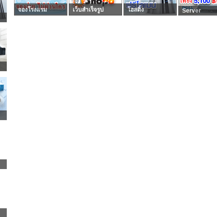
จองโรงแรม
เว็บสำเร็จรูป
โฮสติ้ง
Server