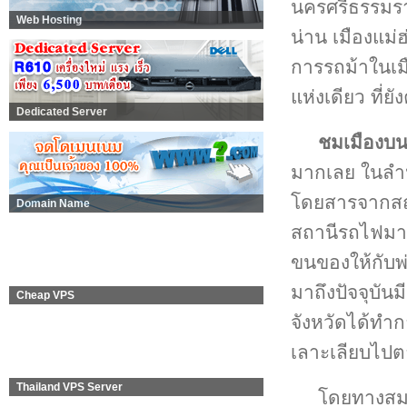
นครศรีธรรมรา
Web Hosting
น่าน เมืองแม
การรถม้าในเม
แห่งเดียว ที่ย
Dedicated Server
ชมเมืองบน
มากเลย ในลำปา
โดยสารจากสถา
Domain Name
สถานีรถไฟมาส่
ขนของให้กับพ
มาถึงปัจจุบันมี
Cheap VPS
จังหวัดได้ทำ
เลาะเลียบไปต
Thailand VPS Server
โดยทางสมา