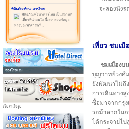
จะลองนั่งร
พิพิธภัณฑ์ธนาคารไทย
พิพิธภัณฑ์ธนาคารไทย เป็นสถานที่
เที่ยวที่น่าสนใจ ซึ่งรวบรวมข้อมูล
ทางประวัติศาสตร์ ...
เที่ยว ชมเม
ชมเมืองบ
จองโรงแรม
บุญวาทย์วงศ์
ยังพัฒนาไม่ถ
การเดินทางสู
ซื้อมาจากกรุ
เว็บสำเร็จรูป
รถม้าลากในกร
ได้กระจายไปส