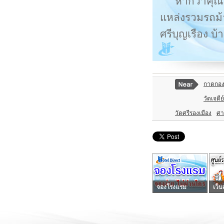
หากว่าคุณส
แหล่งรวมรถม้า
ศรีบุญเรือง บ
กาดกอง
วัดเจดี
วัดศรีรองเมือง
ศา
จองโรงแรม
เว็บ