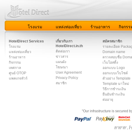
โรงแรม
แหล่งท่องเที่ยว
ร้านอาหาร
กิจกรร
สมาชิก
|
เกี่ยวกับเรา
|
ติดต่อเรา
|
แผนผัง
|
ข่าวสาร
|
User A
HotelDirect Services
เกี่ยวกับเรา
สมัครสมาชิก
HotelDirect.in.th
โรงแรม
รายละเอียด Packa
ติดต่อเรา
แหล่งท่องเที่ยว
Domain name
ข่าวสาร
ร้านอาหาร
ตรวจสอบชื่อ Dom
แผนผัง
กิจกรรม
เว็บโฮสติ้ง
โฆษณา
เทศกาล
ออกแบบ Logo
User Agreement
ศูนย์ OTOP
ออกแบบเว็บไซต์
Privacy Policy
แพคเกจทัวร์
ตัวอย่าง Template
สมาชิก
Template มาใหม่
วิธีการชำระเงิน
ยืนยันชำระเงิน
ต่ออายุ
"Our infrastructure is secured 