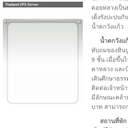
Thailand VPS Server
ดอยหลวงเป็นยอ
เต็งรังปะปนกั
น้ำตกวังแก้ว
น้ำตกวังแก
ทับถมของหินปู
9 ชั้น เมื่อขึ
คาหลวง และบ้าน
เดินศึกษาธรร
ติดต่อเจ้าหน้า
มีลักษณะคล้าย
บาท สามารถกา
สถานที่พัก