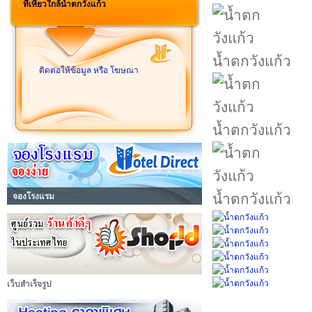
ที่เที่ยวใกล้น้ำตกวังแก้ว
น้ำตกวังแก้ว
ติดต่อให้ข้อมูล หรือ โฆษณา
น้ำตกวังแก้ว
น้ำตกวังแก้ว
จองโรงแรม
เว็บสำเร็จรูป