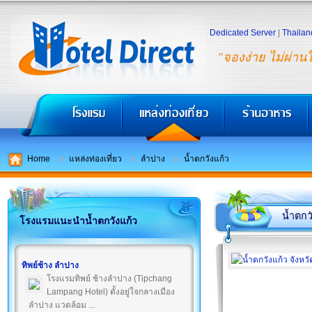
Dedicated Server
|
Thailan
"จองง่าย ไม่ผ่าน
Home
แหล่งท่องเที่ยว
ลำปาง
น้ำตกวังแก้ว
น้ำตกว
โรงแรมแนะนำน้ำตกวังแก้ว
ทิพย์ช้าง ลำปาง
โรงแรมทิพย์ ช้างลำปาง (Tipchang
Lampang Hotel) ตั้งอยู่ใจกลางเมือง
ลำปาง แวดล้อม ...