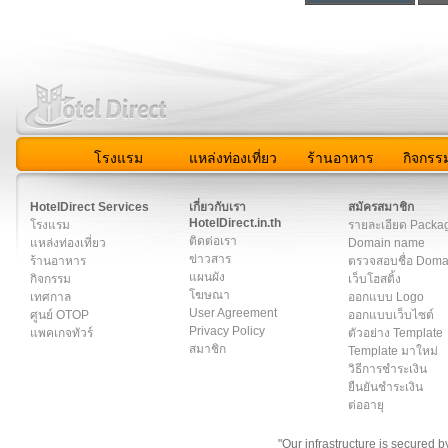
โรงแรม
แหล่งท่องเที่ยว
ร้านอาหาร
กิจกรร
สมาชิก
|
เกี่ยวกับเรา
|
ติดต่อเรา
|
แผนผัง
|
ข่าวสาร
|
User A
HotelDirect Services
เกี่ยวกับเรา
สมัครสมาชิก
HotelDirect.in.th
โรงแรม
รายละเอียด Packa
ติดต่อเรา
แหล่งท่องเที่ยว
Domain name
ข่าวสาร
ร้านอาหาร
ตรวจสอบชื่อ Dom
แผนผัง
กิจกรรม
เว็บโฮสติ้ง
โฆษณา
เทศกาล
ออกแบบ Logo
User Agreement
ศูนย์ OTOP
ออกแบบเว็บไซต์
Privacy Policy
แพคเกจทัวร์
ตัวอย่าง Template
สมาชิก
Template มาใหม่
วิธีการชำระเงิน
ยืนยันชำระเงิน
ต่ออายุ
"Our infrastructure is secured 