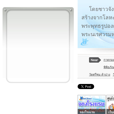
โดยชาวจัง
สร้างจากโลหะ
พระพุทธรูปองค
พระนเรศวรมหา
กาดกอง
พิพิธภ
วัดศรีชุม ลำปาง
จองโรงแรม
เว็บ