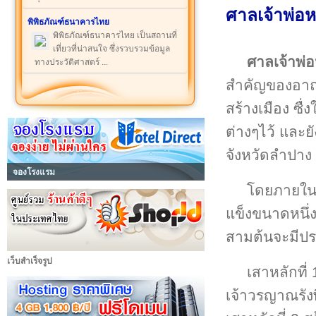
ศาลเจ้าพ่อห
พิพิธภัณฑ์ธนาคารไทย
พิพิธภัณฑ์ธนาคารไทย เป็นสถานที่
เที่ยวที่น่าสนใจ ซึ่งรวบรวมข้อมูล
ศาลเจ้าพ่อ
ทางประวัติศาสตร์ ...
สำคัญของอาณา
สร้างเมือง ซื่
ต่างๆไว้ และย
จังหวัดลำปาง
จองโรงแรม
โดยภายใ
แข็งขนาดหนึ่
สามต้นจะมีประ
เว็บสำเร็จรูป
เสาหลักที่
เจ้าวรญาณรัง