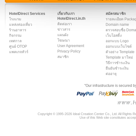
สมาชิก
|
เกี่ยวกับเรา
|
ติดต่อเรา
|
แผนผัง
|
ข่าวสาร
|
User A
HotelDirect Services
เกี่ยวกับเรา
สมัครสมาชิก
HotelDirect.in.th
โรงแรม
รายละเอียด Packa
ติดต่อเรา
แหล่งท่องเที่ยว
Domain name
ข่าวสาร
ร้านอาหาร
ตรวจสอบชื่อ Dom
แผนผัง
กิจกรรม
เว็บโฮสติ้ง
โฆษณา
เทศกาล
ออกแบบ Logo
User Agreement
ศูนย์ OTOP
ออกแบบเว็บไซต์
Privacy Policy
แพคเกจทัวร์
ตัวอย่าง Template
สมาชิก
Template มาใหม่
วิธีการชำระเงิน
ยืนยันชำระเงิน
ต่ออายุ
"Our infrastructure is secured 
Copyright © 1995-2026 Ideal Creation Center Co., Ltd. All Rights 
Use of this Web site constitutes accep