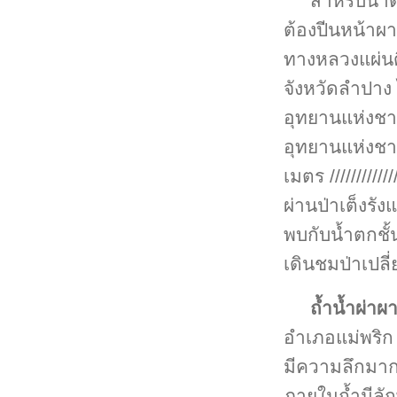
สำหรับน้ำต
ต้องปีนหน้าผา
ทางหลวงแผ่นด
จังหวัดลำปาง 
อุทยานแห่งชา
อุทยานแห่งชาต
เมตร /////////
ผ่านป่าเต็งรั
พบกับน้ำตกชั
เดินชมป่าเปลี่
ถ้ำน้ำผ่าผ
อำเภอแม่พริก
มีความลึกมาก
ภายในถ้ำมีลัก