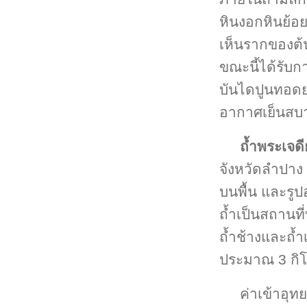
หินงอกหินย้อย
เห็นรากของต้
ขณะนี้ได้รับก
บันไดปูนทอด
อากาศเย็นสบาย
ถ้ำพระเจดีย
จังหวัดลำปาง 
บนพื้น และรูป
ถ้ำเป็นสถานที่
ถ้ำช้างและถ้ำเ
ประมาณ 3 กิ
ค่าเข้าอุ