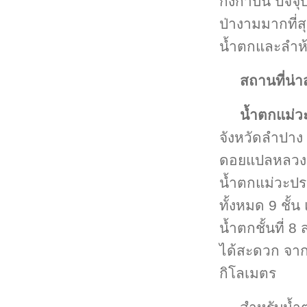
กิ้งก่าบิน ปั
ป่างามมากที่
น้ำตกและลำห้
สถานที่น่
น้ำตกแม่ว
จังหวัดลำปาง
ดอยแปลหลวง เป
น้ำตกแม่วะปร
ทั้งหมด 9 ชั้
น้ำตกชั้นที่ 
ได้สะดวก จากน
กิโลเมตร