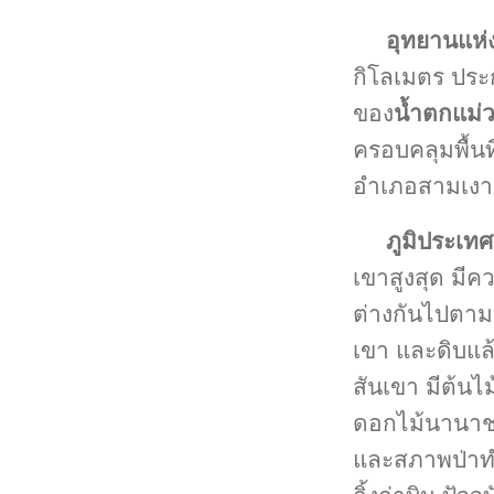
อุทยานแห่
กิโลเมตร ประก
ของ
น้ำตกแม่
ครอบคลุมพื้นท
อำเภอสามเงา
ภูมิประเทศ
เขาสูงสุด มี
ต่างกันไปตามร
เขา และดิบแล
สันเขา มีต้น
ดอกไม้นานาชน
และสภาพป่าทำใ