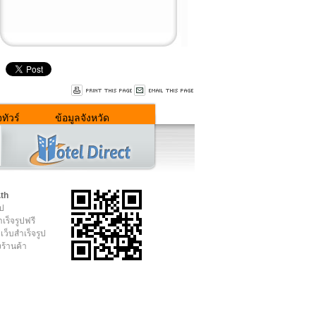
ทัวร์
ข้อมูลจังหวัด
.th
ูป
เร็จรูปฟรี
เว็บสำเร็จรูป
งร้านค้า