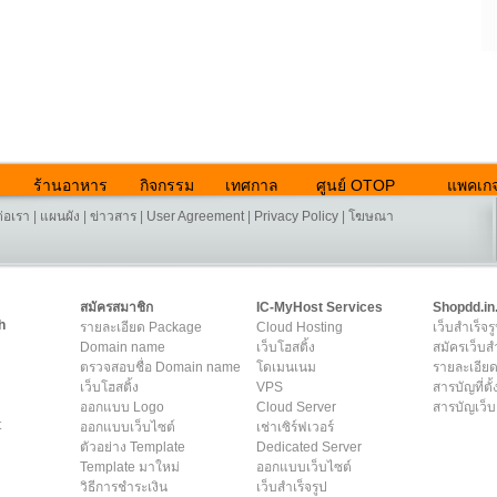
ร้านอาหาร
กิจกรรม
เทศกาล
ศูนย์ OTOP
แพคเกจ
ต่อเรา
|
แผนผัง
|
ข่าวสาร
|
User Agreement
|
Privacy Policy
|
โฆษณา
สมัครสมาชิก
IC-MyHost Services
Shopdd.in
h
รายละเอียด Package
Cloud Hosting
เว็บสำเร็จร
Domain name
เว็บโฮสติ้ง
สมัครเว็บสำ
ตรวจสอบชื่อ Domain name
โดเมนเนม
รายละเอียด
เว็บโฮสติ้ง
VPS
สารบัญที่ตั้
ออกแบบ Logo
Cloud Server
สารบัญเว็บ
t
ออกแบบเว็บไซต์
เช่าเซิร์ฟเวอร์
ตัวอย่าง Template
Dedicated Server
Template มาใหม่
ออกแบบเว็บไซต์
วิธีการชำระเงิน
เว็บสำเร็จรูป