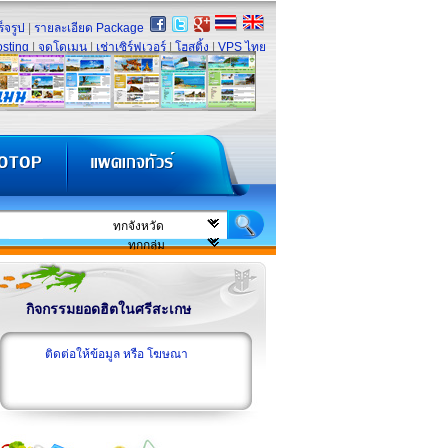
็จรูป
|
รายละเอียด Package
sting
|
จดโดเมน
|
เช่าเซิร์ฟเวอร์
|
โฮสติ้ง
|
VPS ไทย
กิจกรรมยอดฮิตในศรีสะเกษ
ติดต่อให้ข้อมูล หรือ โฆษณา