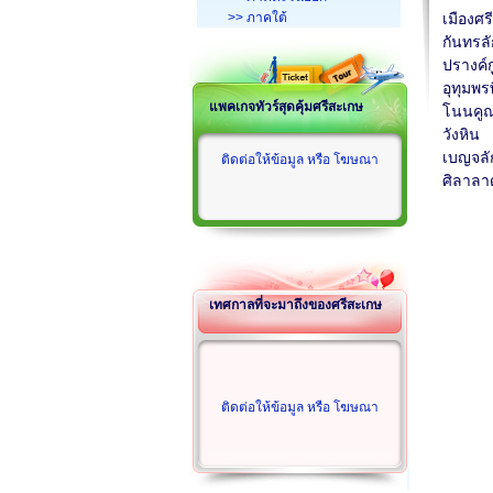
>> ภาคใต้
เมืองศร
กันทรลั
ปรางค์กู
อุทุมพรพ
แพคเกจทัวร์สุดคุ้มศรีสะเกษ
โนนคู
วังหิน
เบญจลั
ติดต่อให้ข้อมูล หรือ โฆษณา
ศิลาลา
เทศกาลที่จะมาถึงของศรีสะเกษ
ติดต่อให้ข้อมูล หรือ โฆษณา