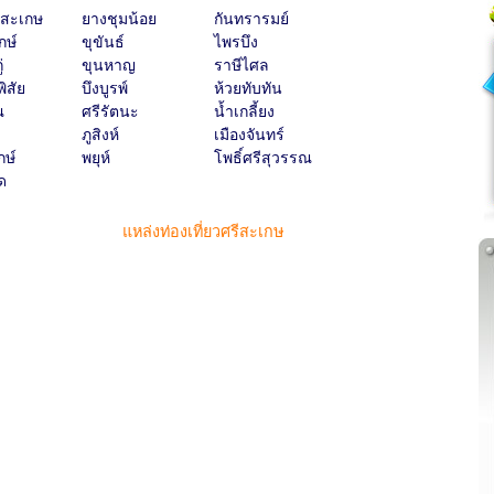
ีสะเกษ
ยางชุมน้อย
กันทรารมย์
กษ์
ขุขันธ์
ไพรบึง
่
ขุนหาญ
ราษีไศล
ิสัย
บึงบูรพ์
ห้วยทับทัน
ณ
ศรีรัตนะ
น้ำเกลี้ยง
ภูสิงห์
เมืองจันทร์
กษ์
พยุห์
โพธิ์ศรีสุวรรณ
ด
แหล่งท่องเที่ยวศรีสะเกษ