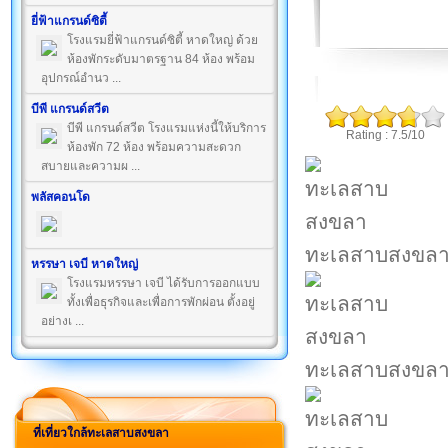
ยี่ฟ้าแกรนด์ซิตี้
โรงแรมยี่ฟ้าแกรนด์ซิตี้ หาดใหญ่ ด้วย
ห้องพักระดับมาตรฐาน 84 ห้อง พร้อม
อุปกรณ์อำนว ...
บีพี แกรนด์สวีต
บีพี แกรนด์สวีต โรงแรมแห่งนี้ให้บริการ
Rating : 7.5/10
ห้องพัก 72 ห้อง พร้อมความสะดวก
สบายและความผ ...
พลัสคอนโด
ทะเลสาบสงขล
หรรษา เจบี หาดใหญ่
โรงแรมหรรษา เจบี ได้รับการออกแบบ
ทั้งเพื่อธุรกิจและเพื่อการพักผ่อน ตั้งอยู่
อย่างเ ...
ทะเลสาบสงขล
ที่เที่ยวใกล้ทะเลสาบสงขลา