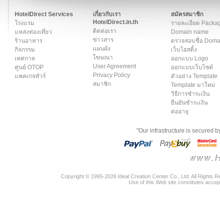
สมาชิก
|
เกี่ยวกับเรา
|
ติดต่อเรา
|
แผนผัง
|
ข่าวสาร
|
User A
HotelDirect Services
เกี่ยวกับเรา
สมัครสมาชิก
HotelDirect.in.th
โรงแรม
รายละเอียด Packa
ติดต่อเรา
แหล่งท่องเที่ยว
Domain name
ข่าวสาร
ร้านอาหาร
ตรวจสอบชื่อ Dom
แผนผัง
กิจกรรม
เว็บโฮสติ้ง
โฆษณา
เทศกาล
ออกแบบ Logo
User Agreement
ศูนย์ OTOP
ออกแบบเว็บไซต์
Privacy Policy
แพคเกจทัวร์
ตัวอย่าง Template
สมาชิก
Template มาใหม่
วิธีการชำระเงิน
ยืนยันชำระเงิน
ต่ออายุ
"Our infrastructure is secured 
Copyright © 1995-2026 Ideal Creation Center Co., Ltd. All Rights 
Use of this Web site constitutes accep