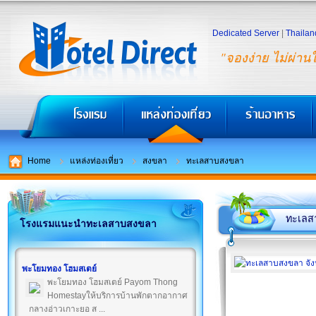
Dedicated Server
|
Thailan
"จองง่าย ไม่ผ่าน
Home
แหล่งท่องเที่ยว
สงขลา
ทะเลสาบสงขลา
ทะเลส
โรงแรมแนะนำทะเลสาบสงขลา
พะโยมทอง โฮมสเตย์
พะโยมทอง โฮมสเตย์ Payom Thong
Homestayให้บริการบ้านพักตากอากาศ
กลางอ่าวเกาะยอ ส ...