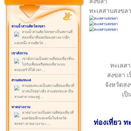
ทะเลสาบสงขล
สวนน้ำสวนสัตว์สงขลา
สวนน้ำสวนสัตว์สงขลาเป็นสถานที่
ท่องเที่ยวที่ยอดนิยมอย่างมากอีก
แห่งหนึ่ง สวนสัตว์ส ...
เขาตังกวน
เขาตังกวนเป็นสถานที่ท่องเที่ยวที่จะ
ทะเลสาบ
ไปกับเพื่อนหรือท่องเที่ยวแบบ
ครอบครัวก็ได้ เขา ...
สงขลา เป
สวนสองทะเล
จังหวัดส
สวนสองทะเลเป็นสถานที่ท่องเที่ยวที่
น่าสนใจอย่างยิ่ง สวนสองทะเล เป็น
เป็
สวนสาธารณะอยู่ ...
หาดม่วงงาม
หาดม่วงงามเป็นสถานที่ท่องเที่ยวที่
ยอดนิยมอีกแห่งหนึ่งในจังหวัด
ท่องเที่ยว
สงขลา หาดม่วงงาม เ ...