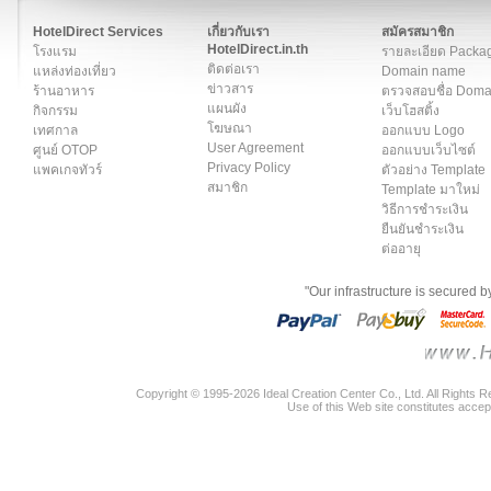
สมาชิก
|
เกี่ยวกับเรา
|
ติดต่อเรา
|
แผนผัง
|
ข่าวสาร
|
User A
HotelDirect Services
เกี่ยวกับเรา
สมัครสมาชิก
HotelDirect.in.th
โรงแรม
รายละเอียด Packa
ติดต่อเรา
แหล่งท่องเที่ยว
Domain name
ข่าวสาร
ร้านอาหาร
ตรวจสอบชื่อ Dom
แผนผัง
กิจกรรม
เว็บโฮสติ้ง
โฆษณา
เทศกาล
ออกแบบ Logo
User Agreement
ศูนย์ OTOP
ออกแบบเว็บไซต์
Privacy Policy
แพคเกจทัวร์
ตัวอย่าง Template
สมาชิก
Template มาใหม่
วิธีการชำระเงิน
ยืนยันชำระเงิน
ต่ออายุ
"Our infrastructure is secured 
Copyright © 1995-2026 Ideal Creation Center Co., Ltd. All Rights 
Use of this Web site constitutes accep