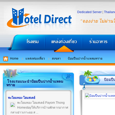
Dedicated Server
|
Thailan
"จองง่าย ไม่ผ่าน
Home
แหล่งท่องเที่ยว
สงขลา
ป้อมปืนปากน้ำแหลมทราย
ป้อมป
โรงแรมแนะนำป้อมปืนปากน้ำแหลม
ทราย
พะโยมทอง โฮมสเตย์
พะโยมทอง โฮมสเตย์ Payom Thong
Homestayให้บริการบ้านพักตากอากาศ
กลางอ่าวเกาะยอ ส ...