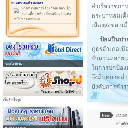
หาดทรายแก้ว สงขลา
สำเร็จราชการเ
หาดทรายแก้วที่จังหวัดสงขลา เป็น
สถานที่ท่องเที่ยวที่ยอดนิยมอีกแห่ง
พระบาทสมเด็จ
หนึ่ง หาดทรายแก ...
เมืองสงขลาเมื
ป้อมปืนป
ภูธรอำเภอเมือ
จำนวนหลายแห่
จองโรงแรม
ในการปกป้องอ
จึงมีบทบาทสำ
บังคับการตำร
เว็บสำเร็จรูป
เกาะยอ
ตำหนัก