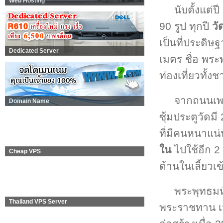
Web Hosting
นับตั้งแต่
90 รูป ทุกปี
วั
เป็นที่ประดิ
Dedicated Server
เมตร ชื่อ พระ
ท่องเที่ยวทั
จากถนนเพ
Domain Name
ซุ้มประตูวัดม
ที่มีคนหนาแน่
ใน
ไปใช้อีก 2
Cheap VPS
ด้านในเลี้ยวเ
พระพุทธมห
Thailand VPS Server
พระราชทาน เมื