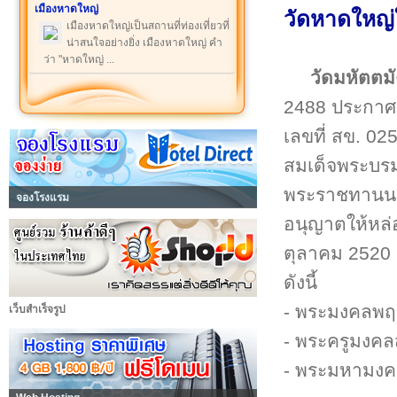
เมืองหาดใหญ่
วัดหาดใหญ่ใ
เมืองหาดใหญ่เป็นสถานที่ท่องเที่ยวที่
น่าสนใจอย่างยิ่ง เมืองหาดใหญ่ คำ
ว่า "หาดใหญ่ ...
วัดมหัตตม
2488 ประกาศจั
เลขที่ สข. 0
สมเด็จพระบรม
พระราชทานนาม
จองโรงแรม
อนุญาตให้หล่อ
ตุลาคม 2520 วั
ดังนี้
- พระมงคลพฤฒ
เว็บสำเร็จรูป
- พระครูมงคลส
- พระมหามงคล