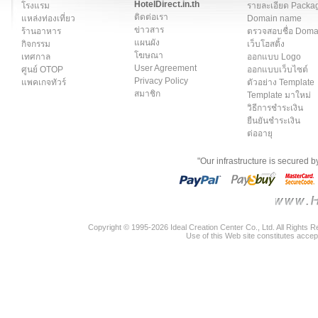
HotelDirect.in.th
โรงแรม
รายละเอียด Packa
ติดต่อเรา
แหล่งท่องเที่ยว
Domain name
ข่าวสาร
ร้านอาหาร
ตรวจสอบชื่อ Dom
แผนผัง
กิจกรรม
เว็บโฮสติ้ง
โฆษณา
เทศกาล
ออกแบบ Logo
User Agreement
ศูนย์ OTOP
ออกแบบเว็บไซต์
Privacy Policy
แพคเกจทัวร์
ตัวอย่าง Template
สมาชิก
Template มาใหม่
วิธีการชำระเงิน
ยืนยันชำระเงิน
ต่ออายุ
"Our infrastructure is secured 
Copyright © 1995-2026 Ideal Creation Center Co., Ltd. All Rights 
Use of this Web site constitutes accep