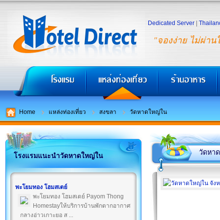
Dedicated Server
|
Thailan
"จองง่าย ไม่ผ่าน
Home
แหล่งท่องเที่ยว
สงขลา
วัดหาดใหญ่ใน
วัดหา
โรงแรมแนะนำวัดหาดใหญ่ใน
พะโยมทอง โฮมสเตย์
พะโยมทอง โฮมสเตย์ Payom Thong
Homestayให้บริการบ้านพักตากอากาศ
กลางอ่าวเกาะยอ ส ...