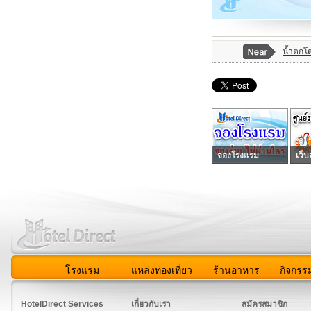
น้ำตกโ
จองโรงแรม
เว็บ
โรงแรม
แหล่งท่องเที่ยว
ร้านอาหาร
กิจกรร
สมาชิก
|
เกี่ยวกับเรา
|
ติดต่อเรา
|
แผนผัง
|
ข่าวสาร
|
User A
HotelDirect Services
เกี่ยวกับเรา
สมัครสมาชิก