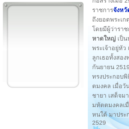
ก่อสร้างเมื่อ
ราชการ
จังหว
ถึงยอดพระเกต
โดยมีผู้ว่ารา
หาดใหญ่
เป็น
พระเจ้าอยู่หั
ลูกเธอทั้งสอง
กันยายน 2519
ทรงประกอบพิธ
ตมงคล เมื่อว
ชายา เสด็จมา
มหัตตมงคลเมื
หนใต้ มาประกอ
2529