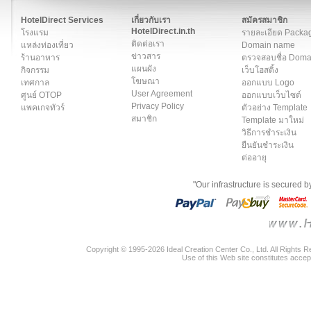
สมาชิก
|
เกี่ยวกับเรา
|
ติดต่อเรา
|
แผนผัง
|
ข่าวสาร
|
User A
HotelDirect Services
เกี่ยวกับเรา
สมัครสมาชิก
HotelDirect.in.th
โรงแรม
รายละเอียด Packa
ติดต่อเรา
แหล่งท่องเที่ยว
Domain name
ข่าวสาร
ร้านอาหาร
ตรวจสอบชื่อ Dom
แผนผัง
กิจกรรม
เว็บโฮสติ้ง
โฆษณา
เทศกาล
ออกแบบ Logo
User Agreement
ศูนย์ OTOP
ออกแบบเว็บไซต์
Privacy Policy
แพคเกจทัวร์
ตัวอย่าง Template
สมาชิก
Template มาใหม่
วิธีการชำระเงิน
ยืนยันชำระเงิน
ต่ออายุ
"Our infrastructure is secured 
Copyright © 1995-2026 Ideal Creation Center Co., Ltd. All Rights 
Use of this Web site constitutes accep