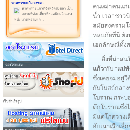
หาดทรายแก้ว สงขลา
คนเฒ่าคนแก่เล
หาดทรายแก้วที่จังหวัดสงขลา เป็น
สถานที่ท่องเที่ยวที่ยอดนิยมอีกแห่ง
น้ำ เวลาชาวบ
หนึ่ง หาดทรายแก ...
สมัยสงครามโลก
หลบภัยที่นี่ ย
เอกลักษณ์ทั้งส
สิ่งที่น่าส
จองโรงแรม
แก้ว
”กับ “
แม่พ
ซึ่งเคยจมอยู่
กับโบสถ์กลางน
โบราณ กระบอก
เว็บสำเร็จรูป
ตึกโบราณซึ่งไ
มีแต่โกศวางเ
อับเฉาเรือเล็กๆ