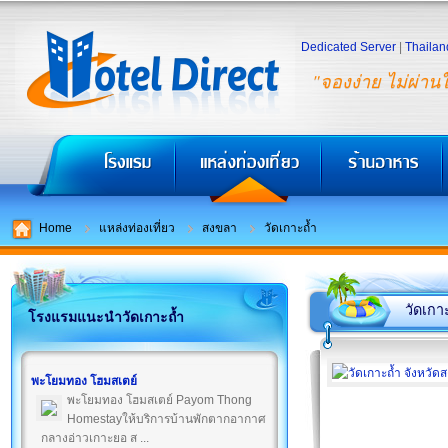
Dedicated Server
|
Thailan
"จองง่าย ไม่ผ่าน
Home
แหล่งท่องเที่ยว
สงขลา
วัดเกาะถ้ำ
วัดเกา
โรงแรมแนะนำวัดเกาะถ้ำ
พะโยมทอง โฮมสเตย์
พะโยมทอง โฮมสเตย์ Payom Thong
Homestayให้บริการบ้านพักตากอากาศ
กลางอ่าวเกาะยอ ส ...