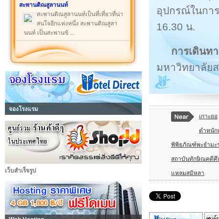
สะพานติณสูลานนท์
อุปกรณ์ในการ
สะพานติณสูลานนท์เป็นที่เที่ยวที่น่า
สนใจอีกแห่งหนึ่ง สะพานติณสูลา
16.30 น.
นนท์ เป็นสะพานข้ ...
การเดินทา
มหาวิทยาลัย
จองโรงแรม
เกาะยอ
ตำหนัก
พิพิธภัณฑ์พะธำมะร
สถาบันทักษิณคดีศ
เว็บสำเร็จรูป
แหลมสมิหลา