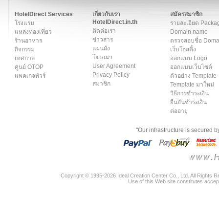
สมาชิก
|
เกี่ยวกับเรา
|
ติดต่อเรา
|
แผนผัง
|
ข่าวสาร
|
User A
HotelDirect Services
เกี่ยวกับเรา
สมัครสมาชิก
HotelDirect.in.th
โรงแรม
รายละเอียด Packa
ติดต่อเรา
แหล่งท่องเที่ยว
Domain name
ข่าวสาร
ร้านอาหาร
ตรวจสอบชื่อ Dom
แผนผัง
กิจกรรม
เว็บโฮสติ้ง
โฆษณา
เทศกาล
ออกแบบ Logo
User Agreement
ศูนย์ OTOP
ออกแบบเว็บไซต์
Privacy Policy
แพคเกจทัวร์
ตัวอย่าง Template
สมาชิก
Template มาใหม่
วิธีการชำระเงิน
ยืนยันชำระเงิน
ต่ออายุ
"Our infrastructure is secured 
Copyright © 1995-2026 Ideal Creation Center Co., Ltd. All Rights 
Use of this Web site constitutes accep