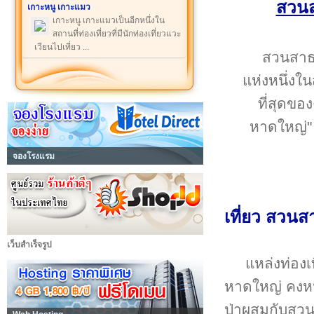
สวนส
เกาะหนู เกาะแมว
เกาะหนู เกาะแมวเป็นอีกหนึ่งใน
สถานที่ท่องเที่ยวที่มีนักท่องเที่ยวแวะ
เวียนไปเที่ยว ...
สวนสาธา
แห่งหนึ่งใ
ที่สุดข
หาดใหญ่" 
จองโรงแรม
เที่ยว สว
เว็บสำเร็จรูป
แหล่งท่องเ
หาดใหญ่ คงหนี
ป่าผสมกับสวน