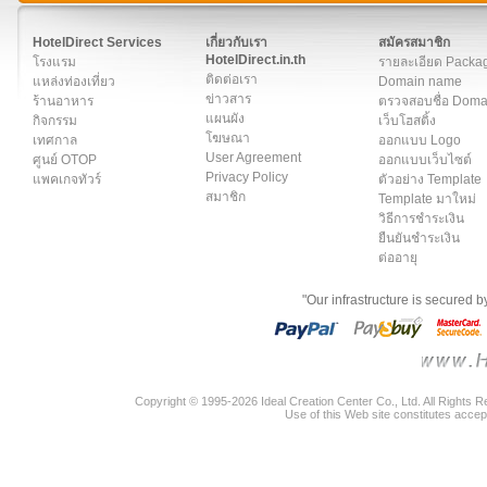
สมาชิก
|
เกี่ยวกับเรา
|
ติดต่อเรา
|
แผนผัง
|
ข่าวสาร
|
User A
HotelDirect Services
เกี่ยวกับเรา
สมัครสมาชิก
HotelDirect.in.th
โรงแรม
รายละเอียด Packa
ติดต่อเรา
แหล่งท่องเที่ยว
Domain name
ข่าวสาร
ร้านอาหาร
ตรวจสอบชื่อ Dom
แผนผัง
กิจกรรม
เว็บโฮสติ้ง
โฆษณา
เทศกาล
ออกแบบ Logo
User Agreement
ศูนย์ OTOP
ออกแบบเว็บไซต์
Privacy Policy
แพคเกจทัวร์
ตัวอย่าง Template
สมาชิก
Template มาใหม่
วิธีการชำระเงิน
ยืนยันชำระเงิน
ต่ออายุ
"Our infrastructure is secured 
Copyright © 1995-2026 Ideal Creation Center Co., Ltd. All Rights 
Use of this Web site constitutes accep