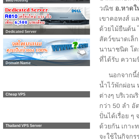
Web Hosting
วณิช
อ.หาดใ
เขาคอหงส์ และพ
ด้วยไม้ยืนต้
Dedicated Server
สัตว์ขนาดเล็ก 
นานาชนิด โดย
ที่ได้รับ ควา
Domain Name
นอกจากนี้ย
น้ำไว้พักผ่อ
ต่างๆ บริเวณร
Cheap VPS
กว่า 50 ลำ อ
ปั่นได้เรื่อย
ด้วยกัน เกาะท
Thailand VPS Server
จะใช้ในกิจกรร