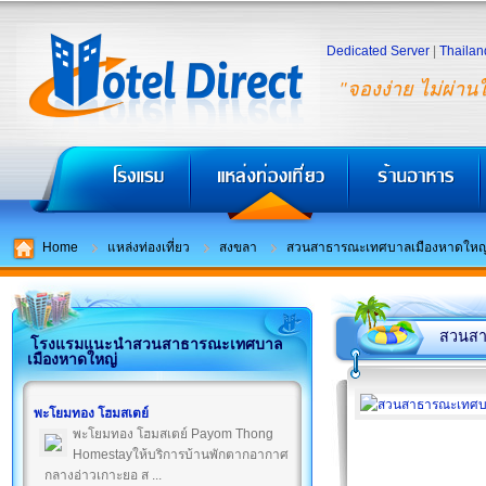
Dedicated Server
|
Thailan
"จองง่าย ไม่ผ่าน
Home
แหล่งท่องเที่ยว
สงขลา
สวนสาธารณะเทศบาลเมืองหาดใหญ
สวนสา
โรงแรมแนะนำสวนสาธารณะเทศบาล
เมืองหาดใหญ่
พะโยมทอง โฮมสเตย์
พะโยมทอง โฮมสเตย์ Payom Thong
Homestayให้บริการบ้านพักตากอากาศ
กลางอ่าวเกาะยอ ส ...