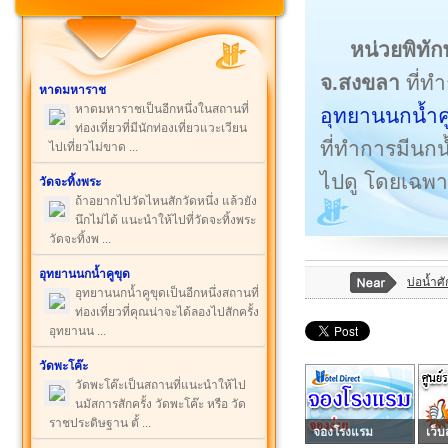
หน่วยพิทั
จ.สงขลา
ที่ทำก
หาดมหาราช
หาดมหาราชเป็นอีกหนึ่งในสถานที่
อุทยานนกน้ำค
ท่องเที่ยวที่มีนักท่องเที่ยวแวะเวียน
ที่ทำการมีนกน
ไปเที่ยวไม่ขาด ...
ไปดู โดยเฉพา
วัดจะทิ้งพระ
ถ้าอยากไปวัดไหนสักวัดหนึ่ง แล้วยัง
นึกไม่ได้ แนะนำให้ไปที่วัดจะทิ้งพระ
วัดจะทิ้งพ ...
อุทยานนกน้ำคูขุด
บ่อน้ำศั
อุทยานนกน้ำคูขุดเป็นอีกหนึ่งสถานที่
ท่องเที่ยวที่คุณน่าจะได้ลองไปสักครั้ง
อุทยานน ...
วัดพะโค๊ะ
วัดพะโค๊ะเป็นสถานที่แนะนำให้ไป
นมัสการสักครั้ง วัดพะโค๊ะ หรือ วัด
ราชประดิษฐาน ตั้ ...
จองโรงแรม
เว็บ