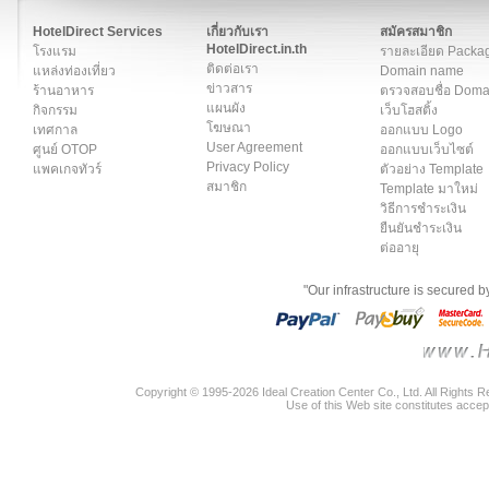
สมาชิก
|
เกี่ยวกับเรา
|
ติดต่อเรา
|
แผนผัง
|
ข่าวสาร
|
User A
HotelDirect Services
เกี่ยวกับเรา
สมัครสมาชิก
HotelDirect.in.th
โรงแรม
รายละเอียด Packa
ติดต่อเรา
แหล่งท่องเที่ยว
Domain name
ข่าวสาร
ร้านอาหาร
ตรวจสอบชื่อ Dom
แผนผัง
กิจกรรม
เว็บโฮสติ้ง
โฆษณา
เทศกาล
ออกแบบ Logo
User Agreement
ศูนย์ OTOP
ออกแบบเว็บไซต์
Privacy Policy
แพคเกจทัวร์
ตัวอย่าง Template
สมาชิก
Template มาใหม่
วิธีการชำระเงิน
ยืนยันชำระเงิน
ต่ออายุ
"Our infrastructure is secured 
Copyright © 1995-2026 Ideal Creation Center Co., Ltd. All Rights 
Use of this Web site constitutes accep