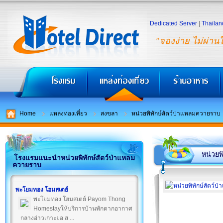
Dedicated Server
|
Thailan
"จองง่าย ไม่ผ่าน
Home
แหล่งท่องเที่ยว
สงขลา
หน่วยพิทักษ์สัตว์ป่าแหลมควายราบ
หน่วยพ
โรงแรมแนะนำหน่วยพิทักษ์สัตว์ป่าแหลม
ควายราบ
พะโยมทอง โฮมสเตย์
พะโยมทอง โฮมสเตย์ Payom Thong
Homestayให้บริการบ้านพักตากอากาศ
กลางอ่าวเกาะยอ ส ...