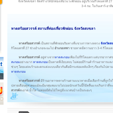
จังหวัดสงขลา จัดสร้างให้นักท่องเที่ยวแวะพักผ่อน อยู่บริเวณกิโลเมตร
3-4 กม. ในวันเสาร์-อาทิ
หาดสร้อยสวรรค์ สถานที่ท่องเที่ยวพักผ่อน
จังหวัดสงขลา
หาดสร้อยสวรรค์
เป็นสถานที่พักผ่อนริมทางที่แขวงการทางหลวง
จังหวัดส
กิโลเมตรที่ 27 ช่วงอำเภอจะนะไป
อำเภอเทพา
ชายหาดมีความยาว 3-4 กิโลเมตร ใ
หาดสร้อยสวรรค์
อยู่ห่างจาก
หาดสะกอม
เพียงไม่กี่กิโลเมตร แต่บรรยากาศ
สะกอม
อย่างมาก
หาดสะกอม
เป็นหาดที่เงียบสงบ ไม่ค่อยมีร้านค้าร้านอาหารและที
ช่วงๆ โดยแต่ละร้านจะตกแต่งแบบเดียวกันคือมีกระท่อมหลังเล็กๆ เรียงกันไปตา
หาดสะกอม
หาดสร้อยสวรรค์
มีร้านอาหารหลายร้านตามแนวหาดเมื่อเลือกร้านที่ถูกใจได
ปลายเดือนตุลาคมแม้จะมีมรสุมลมแรงไม่บ่อยนักแต่วันนี้ก็มีคลื่นแรงเกินกว่าที่จ
สวรรค์
สะอาด น้ำใส ไม่ค่อยมีต้นไม้ใหญ่มีแนวสนบ้างเป็นระยะๆ