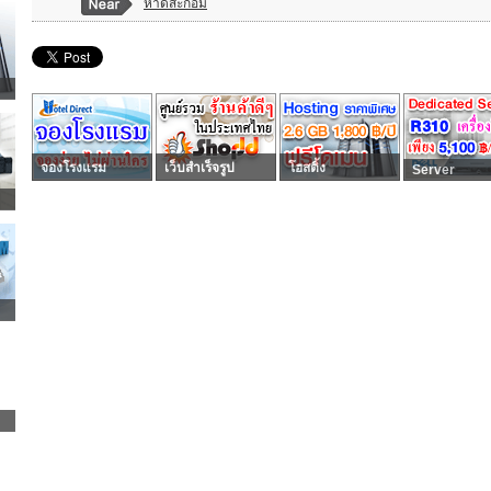
หาดสะกอม
จองโรงแรม
เว็บสำเร็จรูป
โฮสติ้ง
Server