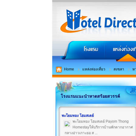
Home
แหล่งท่องเที่ยว
สงขลา
หา
โรงแรมแนะนำหาดสร้อยสวรรค์
พะโยมทอง โฮมสเตย์
พะโยมทอง โฮมสเตย์ Payom Thong
Homestayให้บริการบ้านพักตากอากาศ
กลางอ่าวเกาะยอ ส ...