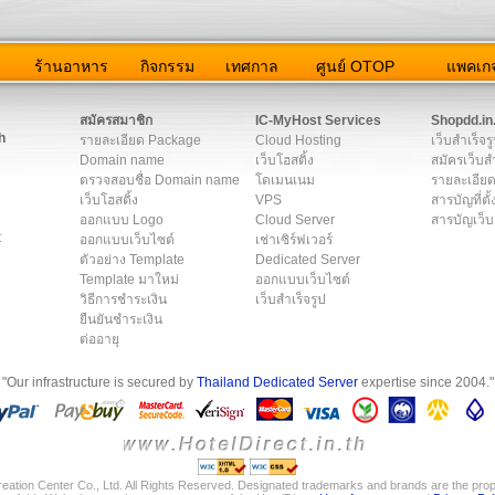
ว
ร้านอาหาร
กิจกรรม
เทศกาล
ศูนย์ OTOP
แพคเกจ
ต่อเรา
|
แผนผัง
|
ข่าวสาร
|
User Agreement
|
Privacy Policy
|
โฆษณา
สมัครสมาชิก
IC-MyHost Services
Shopdd.in
h
รายละเอียด Package
Cloud Hosting
เว็บสำเร็จร
Domain name
เว็บโฮสติ้ง
สมัครเว็บสำ
ตรวจสอบชื่อ Domain name
โดเมนเนม
รายละเอียด
เว็บโฮสติ้ง
VPS
สารบัญที่ตั้
ออกแบบ Logo
Cloud Server
สารบัญเว็บ
t
ออกแบบเว็บไซต์
เช่าเซิร์ฟเวอร์
ตัวอย่าง Template
Dedicated Server
Template มาใหม่
ออกแบบเว็บไซต์
วิธีการชำระเงิน
เว็บสำเร็จรูป
ยืนยันชำระเงิน
ต่ออายุ
"Our infrastructure is secured by
Thailand Dedicated Server
expertise since 2004."
eation Center Co., Ltd. All Rights Reserved. Designated trademarks and brands are the prope