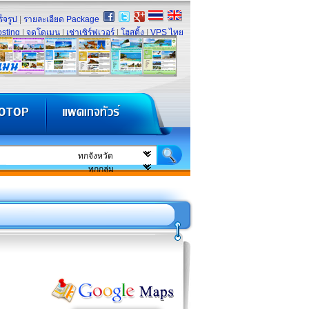
็จรูป
|
รายละเอียด Package
sting
|
จดโดเมน
|
เช่าเซิร์ฟเวอร์
|
โฮสติ้ง
|
VPS ไทย