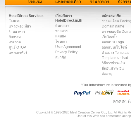
โรงแรม
แหล่งท่องเที่ยว
ร้านอาหาร
กิจกรร
สมาชิก
|
เกี่ยวกับเรา
|
ติดต่อเรา
|
แผนผัง
|
ข่าวสาร
|
User A
HotelDirect Services
เกี่ยวกับเรา
สมัครสมาชิก
HotelDirect.in.th
โรงแรม
รายละเอียด Packa
ติดต่อเรา
แหล่งท่องเที่ยว
Domain name
ข่าวสาร
ร้านอาหาร
ตรวจสอบชื่อ Dom
แผนผัง
กิจกรรม
เว็บโฮสติ้ง
โฆษณา
เทศกาล
ออกแบบ Logo
User Agreement
ศูนย์ OTOP
ออกแบบเว็บไซต์
Privacy Policy
แพคเกจทัวร์
ตัวอย่าง Template
สมาชิก
Template มาใหม่
วิธีการชำระเงิน
ยืนยันชำระเงิน
ต่ออายุ
"Our infrastructure is secured 
Copyright © 1995-2026 Ideal Creation Center Co., Ltd. All Rights 
Use of this Web site constitutes accep