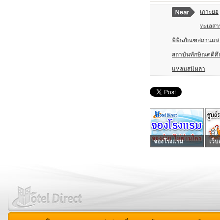
เกาะยอ
ทะเลสา
พิพิธภัณฑสถานแห
สถาบันทักษิณคดีศ
แหลมสมิหลา
จองโรงแรม
เว็บ