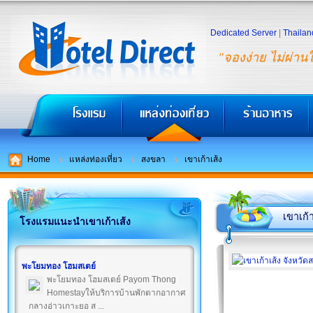
Dedicated Server
|
Thailan
"จองง่าย ไม่ผ่าน
Home
แหล่งท่องเที่ยว
สงขลา
เขาเก้าเส้ง
เขาเก้า
โรงแรมแนะนำเขาเก้าเส้ง
พะโยมทอง โฮมสเตย์
พะโยมทอง โฮมสเตย์ Payom Thong
Homestayให้บริการบ้านพักตากอากาศ
กลางอ่าวเกาะยอ ส ...