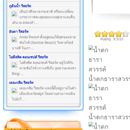
ภูต้นน้ำ รีสอร์ท
เดินป่าศึกษาธรรมชาติ หรือจะเปลี่ยน
บรรยากาศตะลุยล่องแก่งสุดฮาและตื่น
เต้น ณ คลองลำ ...
อันดา รีสอร์ท
Anda Resort ตั้งอยู่ตอนใต้สุดของหาด
Rating : 8.5/10
ซันไรส์ (Sunrise Beach) วิลลาสไตล์
บาหลี ในเกา ...
ไอดีลลิค คอนเซปต์ รีสอร์ท
ไอดีลลิค คอนเซปต์ รีสอร์ท อยู่ใกล้กับ
หาดซันไรซ์ เกาะหลีเป๊ะ อุทยานแห่งชา
ติหมู่เ ...
น้ำตกธาราสวรร
เดอะกลีม รีสอร์ท
เดอะกลีม รีสอร์ท แห่งนี้ตั้งอยู่ภายในตัว
เมืองจังหวัดสตูล โดยท่านสามารถเดิน
ไปยังใ ...
น้ำตกธาราสวรร