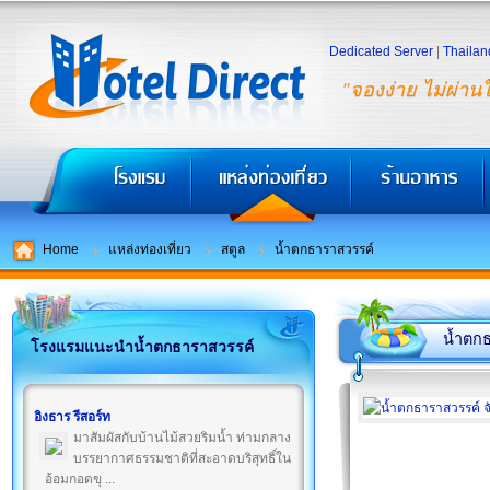
Dedicated Server
|
Thailan
"จองง่าย ไม่ผ่าน
Home
แหล่งท่องเที่ยว
สตูล
น้ำตกธาราสวรรค์
น้ำตก
โรงแรมแนะนำน้ำตกธาราสวรรค์
อิงธาร รีสอร์ท
มาสัมผัสกับบ้านไม้สวยริมน้ำ ท่ามกลาง
บรรยากาศธรรมชาติที่สะอาดบริสุทธิ์ใน
อ้อมกอดขุ ...