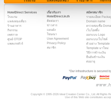
โรงแรม
แหล่งท่องเที่ยว
ร้านอาหาร
กิจกรร
สมาชิก
|
เกี่ยวกับเรา
|
ติดต่อเรา
|
แผนผัง
|
ข่าวสาร
|
User A
HotelDirect Services
เกี่ยวกับเรา
สมัครสมาชิก
HotelDirect.in.th
โรงแรม
รายละเอียด Packa
ติดต่อเรา
แหล่งท่องเที่ยว
Domain name
ข่าวสาร
ร้านอาหาร
ตรวจสอบชื่อ Dom
แผนผัง
กิจกรรม
เว็บโฮสติ้ง
โฆษณา
เทศกาล
ออกแบบ Logo
User Agreement
ศูนย์ OTOP
ออกแบบเว็บไซต์
Privacy Policy
แพคเกจทัวร์
ตัวอย่าง Template
สมาชิก
Template มาใหม่
วิธีการชำระเงิน
ยืนยันชำระเงิน
ต่ออายุ
"Our infrastructure is secured 
Copyright © 1995-2026 Ideal Creation Center Co., Ltd. All Rights 
Use of this Web site constitutes accep