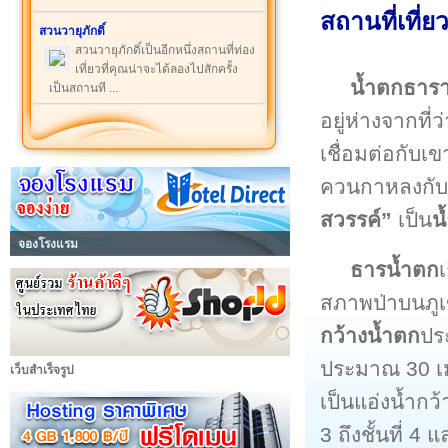
สถานที่เที่
สวนวายุภักดิ์
สวนวายุภักดิ์เป็นอีกหนึ่งสถานที่ท่อง
เที่ยวที่คุณน่าจะได้ลองไปสักครั้ง
น้ำตกธาร
เป็นสถานที ...
อยู่ห่างจากที
เชื่อมต่อกับเ
ควนกาหลงกับต
สวรรค์”
เป็น
น
จองโรงแรม
ธารน้ำตก
สภาพป่าบนภูเข
กว้างน้ำตก
ประ
ประมาณ 30 เมตร
เว็บสำเร็จรูป
เป็นแอ่งน้ำ
3 ถึงชั้นที่ 4 