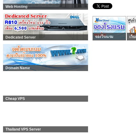
Web Hosting
จองโรงแรม
เว็บ
Dedicated Server
Domain Name
Cheap VPS
Thailand VPS Server