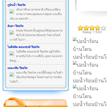
ภูต้นน้ำ รีสอร์ท
เดินป่าศึกษาธรรมชาติ หรือจะเปลี่ยน
บรรยากาศตะลุยล่องแก่งสุดฮาและตื่น
เต้น ณ คลองลำ ...
อันดา รีสอร์ท
Anda Resort ตั้งอยู่ตอนใต้สุดของหาด
Rating : 7.5/10
ซันไรส์ (Sunrise Beach) วิลลาสไตล์
บาหลี ในเกา ...
ไอดีลลิค คอนเซปต์ รีสอร์ท
ไอดีลลิค คอนเซปต์ รีสอร์ท อยู่ใกล้กับ
บ่อน้ำร้อนบ้าน
หาดซันไรซ์ เกาะหลีเป๊ะ อุทยานแห่งชา
ติหมู่เ ...
เดอะกลีม รีสอร์ท
เดอะกลีม รีสอร์ท แห่งนี้ตั้งอยู่ภายในตัว
เมืองจังหวัดสตูล โดยท่านสามารถเดิน
บ่อน้ำร้อนบ้าน
ไปยังใ ...
บ่อน้ำร้อนบ้าน