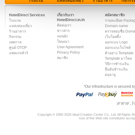
โรงแรม
แหล่งท่องเที่ยว
ร้านอาหาร
กิจกรร
สมาชิก
|
เกี่ยวกับเรา
|
ติดต่อเรา
|
แผนผัง
|
ข่าวสาร
|
User A
HotelDirect Services
เกี่ยวกับเรา
สมัครสมาชิก
HotelDirect.in.th
โรงแรม
รายละเอียด Packa
ติดต่อเรา
แหล่งท่องเที่ยว
Domain name
ข่าวสาร
ร้านอาหาร
ตรวจสอบชื่อ Dom
แผนผัง
กิจกรรม
เว็บโฮสติ้ง
โฆษณา
เทศกาล
ออกแบบ Logo
User Agreement
ศูนย์ OTOP
ออกแบบเว็บไซต์
Privacy Policy
แพคเกจทัวร์
ตัวอย่าง Template
สมาชิก
Template มาใหม่
วิธีการชำระเงิน
ยืนยันชำระเงิน
ต่ออายุ
"Our infrastructure is secured 
Copyright © 1995-2026 Ideal Creation Center Co., Ltd. All Rights 
Use of this Web site constitutes accep