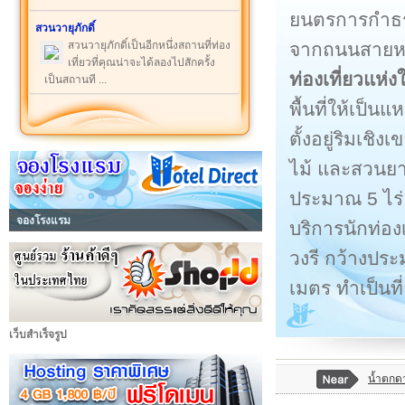
ยนตรการกำธร
สวนวายุภักดิ์
จากถนนสายหลั
สวนวายุภักดิ์เป็นอีกหนึ่งสถานที่ท่อง
เที่ยวที่คุณน่าจะได้ลองไปสักครั้ง
ท่องเที่ยวแห่ง
เป็นสถานที ...
พื้นที่ให้เป็นแ
ตั้งอยู่ริมเช
ไม้ และสวนยาง
ประมาณ 5 ไร
จองโรงแรม
บริการนักท่อง
วงรี กว้างป
เมตร ทำเป็นที่
เว็บสำเร็จรูป
น้ำตกด