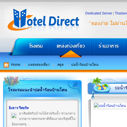
Dedicated Server
|
Thailan
"จองง่าย ไม่ผ่าน
Home
แหล่งท่องเที่ยว
สตูล
บ่อน้ำร้อนบ้านโตน
บ่อน้ำ
โรงแรมแนะนำบ่อน้ำร้อนบ้านโตน
อิงธาร รีสอร์ท
มาสัมผัสกับบ้านไม้สวยริมน้ำ ท่ามกลาง
บรรยากาศธรรมชาติที่สะอาดบริสุทธิ์ใน
อ้อมกอดขุ ...