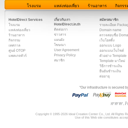
โรงแรม
แหล่งท่องเที่ยว
ร้านอาหาร
กิจกรร
สมาชิก
|
เกี่ยวกับเรา
|
ติดต่อเรา
|
แผนผัง
|
ข่าวสาร
|
User A
HotelDirect Services
เกี่ยวกับเรา
สมัครสมาชิก
HotelDirect.in.th
โรงแรม
รายละเอียด Packa
ติดต่อเรา
แหล่งท่องเที่ยว
Domain name
ข่าวสาร
ร้านอาหาร
ตรวจสอบชื่อ Dom
แผนผัง
กิจกรรม
เว็บโฮสติ้ง
โฆษณา
เทศกาล
ออกแบบ Logo
User Agreement
ศูนย์ OTOP
ออกแบบเว็บไซต์
Privacy Policy
แพคเกจทัวร์
ตัวอย่าง Template
สมาชิก
Template มาใหม่
วิธีการชำระเงิน
ยืนยันชำระเงิน
ต่ออายุ
"Our infrastructure is secured 
Copyright © 1995-2026 Ideal Creation Center Co., Ltd. All Rights 
Use of this Web site constitutes accep