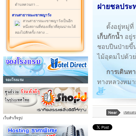
ตำบลควนกา ...
ฝายชลประ
สวนสาธารณะเขาพญาวัง
สวนสาธารณะเขาพญาวังเป็นอีก
ตั้งอยู่หม
หนึ่งสถานที่ท่องเที่ยวที่คุณน่าจะได้
ลองไปสักครั้ง กลาง ...
เก็บกักน้ำ
อยู่
ชอบปีนป่ายขึ
ไม้อุดมไปด้วย
การเดินทา
จองโรงแรม
ทางหลวงหมาย
เขตแดน
เว็บสำเร็จรูป