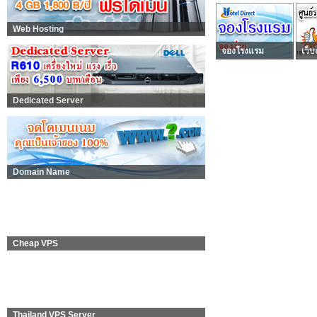
Web Hosting
จองโรงแรม
เว็บ
Dedicated Server
Domain Name
Cheap VPS
Thailand VPS Server