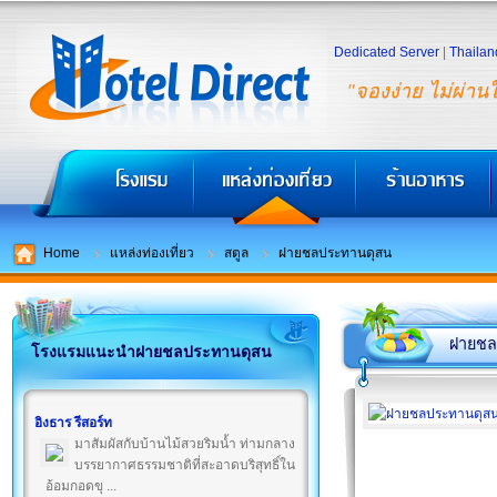
Dedicated Server
|
Thailan
"จองง่าย ไม่ผ่าน
Home
แหล่งท่องเที่ยว
สตูล
ฝายชลประทานดุสน
ฝายชล
โรงแรมแนะนำฝายชลประทานดุสน
อิงธาร รีสอร์ท
มาสัมผัสกับบ้านไม้สวยริมน้ำ ท่ามกลาง
บรรยากาศธรรมชาติที่สะอาดบริสุทธิ์ใน
อ้อมกอดขุ ...