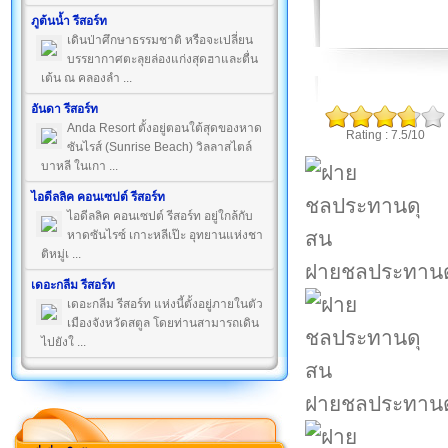
ภูต้นน้ำ รีสอร์ท
เดินป่าศึกษาธรรมชาติ หรือจะเปลี่ยน
บรรยากาศตะลุยล่องแก่งสุดฮาและตื่น
เต้น ณ คลองลำ ...
อันดา รีสอร์ท
Anda Resort ตั้งอยู่ตอนใต้สุดของหาด
Rating : 7.5/10
ซันไรส์ (Sunrise Beach) วิลลาสไตล์
บาหลี ในเกา ...
ไอดีลลิค คอนเซปต์ รีสอร์ท
ไอดีลลิค คอนเซปต์ รีสอร์ท อยู่ใกล้กับ
หาดซันไรซ์ เกาะหลีเป๊ะ อุทยานแห่งชา
ติหมู่เ ...
ฝายชลประทาน
เดอะกลีม รีสอร์ท
เดอะกลีม รีสอร์ท แห่งนี้ตั้งอยู่ภายในตัว
เมืองจังหวัดสตูล โดยท่านสามารถเดิน
ไปยังใ ...
ฝายชลประทาน