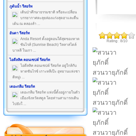
ภูต้นน้ำ รีสอร์ท
เดินป่าศึกษาธรรมชาติ หรือจะเปลี่ยน
บรรยากาศตะลุยล่องแก่งสุดฮาและตื่น
เต้น ณ คลองลำ ...
อันดา รีสอร์ท
Anda Resort ตั้งอยู่ตอนใต้สุดของหาด
Rating : 8/10
ซันไรส์ (Sunrise Beach) วิลลาสไตล์
บาหลี ในเกา ...
ไอดีลลิค คอนเซปต์ รีสอร์ท
ไอดีลลิค คอนเซปต์ รีสอร์ท อยู่ใกล้กับ
สวนวายุภักดิ์
หาดซันไรซ์ เกาะหลีเป๊ะ อุทยานแห่งชา
ติหมู่เ ...
เดอะกลีม รีสอร์ท
เดอะกลีม รีสอร์ท แห่งนี้ตั้งอยู่ภายในตัว
เมืองจังหวัดสตูล โดยท่านสามารถเดิน
สวนวายุภักดิ์
ไปยังใ ...
สวนวายุภักดิ์