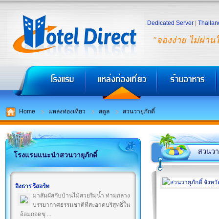
Dedicated Server
|
Thailan
"จองง่าย ไม่ผ่าน
Home
แหล่งท่องเที่ยว
สตูล
สวนวายุภักดิ์
สวนวายุ
โรงแรมแนะนำสวนวายุภักดิ์
อิงธาร รีสอร์ท
มาสัมผัสกับบ้านไม้สวยริมน้ำ ท่ามกลาง
บรรยากาศธรรมชาติที่สะอาดบริสุทธิ์ใน
อ้อมกอดขุ ...