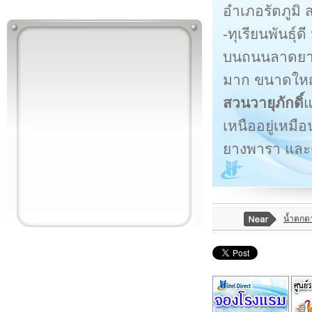
อำเภอรัตภูมิ 
-ทุเรียนพันธุ์
บนถนนลาดยาง
มาก ขนาดใหญ่ 
สวนวายุภักดิ์
แ
เหนืออยู่เหมื
ยางพารา และต
น้ำตกด