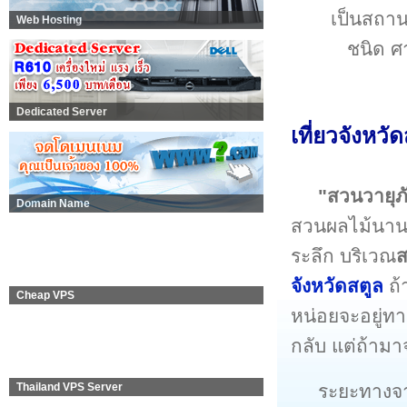
เป็นสถาน
Web Hosting
ชนิด ศ
Dedicated Server
เที่ยว
จังหวัด
"สวนวายุภั
Domain Name
สวนผลไม้นานา
ระลึก บริเวณ
ส
จังหวัดสตูล
ถ้
Cheap VPS
หน่อยจะอยู่ทา
กลับ แต่ถ้าม
ระยะทางจา
Thailand VPS Server