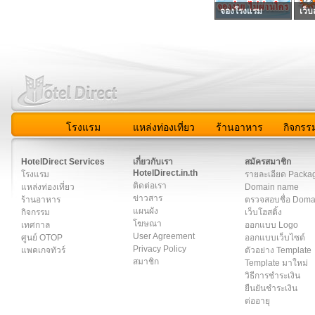
จองโรงแรม
เว็บ
โรงแรม
แหล่งท่องเที่ยว
ร้านอาหาร
กิจกรร
สมาชิก
|
เกี่ยวกับเรา
|
ติดต่อเรา
|
แผนผัง
|
ข่าวสาร
|
User A
HotelDirect Services
เกี่ยวกับเรา
สมัครสมาชิก
HotelDirect.in.th
โรงแรม
รายละเอียด Packa
ติดต่อเรา
แหล่งท่องเที่ยว
Domain name
ข่าวสาร
ร้านอาหาร
ตรวจสอบชื่อ Dom
แผนผัง
กิจกรรม
เว็บโฮสติ้ง
โฆษณา
เทศกาล
ออกแบบ Logo
User Agreement
ศูนย์ OTOP
ออกแบบเว็บไซต์
Privacy Policy
แพคเกจทัวร์
ตัวอย่าง Template
สมาชิก
Template มาใหม่
วิธีการชำระเงิน
ยืนยันชำระเงิน
ต่ออายุ