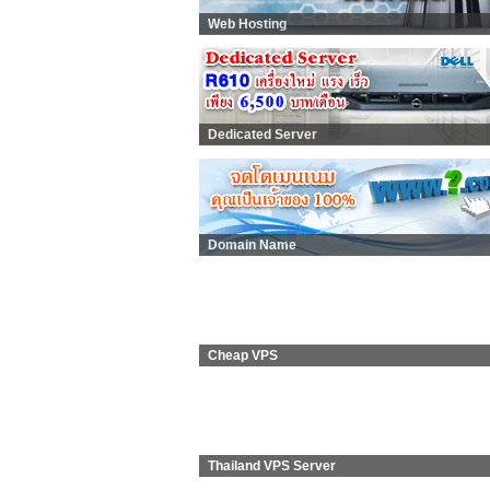
Web Hosting
Dedicated Server
Domain Name
Cheap VPS
Thailand VPS Server