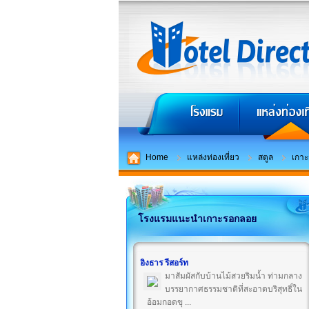
Home
แหล่งท่องเที่ยว
สตูล
เกา
โรงแรมแนะนำเกาะรอกลอย
อิงธาร รีสอร์ท
มาสัมผัสกับบ้านไม้สวยริมน้ำ ท่ามกลาง
บรรยากาศธรรมชาติที่สะอาดบริสุทธิ์ใน
อ้อมกอดขุ ...