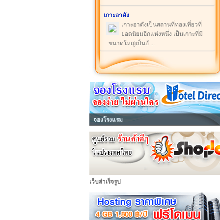
เกาะอาดัง
เกาะอาดังเป็นสถานที่ท่องเที่ยวที่
ยอดนิยมอีกแห่งหนึ่ง เป็นเกาะที่มี
ขนาดใหญ่เป็นอั ...
จองโรงแรม
เว็บสำเร็จรูป