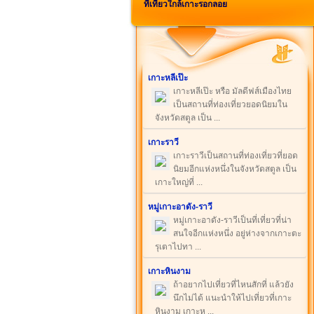
ที่เที่ยวใกล้เกาะรอกลอย
เกาะหลีเป๊ะ
เกาะหลีเป๊ะ หรือ มัลดีฟส์เมืองไทย
เป็นสถานที่ท่องเที่ยวยอดนิยมใน
จังหวัดสตูล เป็น ...
เกาะราวี
เกาะราวีเป็นสถานที่ท่องเที่ยวที่ยอด
นิยมอีกแห่งหนึ่งในจังหวัดสตูล เป็น
เกาะใหญ่ที่ ...
หมู่เกาะอาดัง-ราวี
หมู่เกาะอาดัง-ราวีเป็นที่เที่ยวที่น่า
สนใจอีกแห่งหนึ่ง อยู่ห่างจากเกาะตะ
รุเตาไปทา ...
เกาะหินงาม
ถ้าอยากไปเที่ยวที่ไหนสักที่ แล้วยัง
นึกไม่ได้ แนะนำให้ไปเที่ยวที่เกาะ
หินงาม เกาะห ...