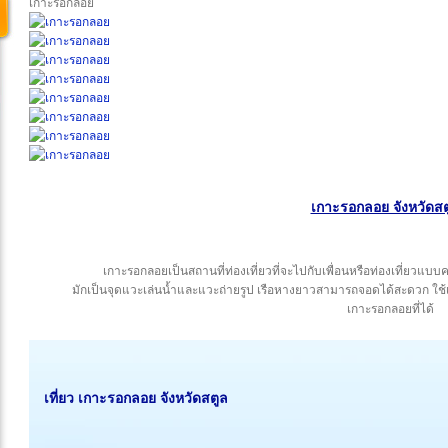
เกาะรอกลอย
เกาะรอกลอย จังหวัดสต
เกาะรอกลอยเป็นสถานที่ท่องเที่ยวที่จะไปกับเพื่อนหรือท่องเที่ยวแบบค
มักเป็นจุดแวะเล่นน้ำและแวะถ่ายรูป เรือหางยาวสามารถจอดได้สะดวก ใช้
เกาะรอกลอยที่ได้
เที่ยว เกาะรอกลอย
จังหวัดสตูล