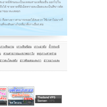
สะอาดมีลักษณะเป็นแหลมสามเหลี่ยมยื่น ออกไปใน
ถึงได้ ชายหาดที่มีเม็ดทรายละเอียดและเป็นสีขาวตัด
ี่มาของ ทะเลหยก
ยรูป เรือหางยาวสามารถจอดได้สะดวก ใช้เวลาไม่มากก็
อนที่จะเดินทางไปเที่ยวที่เกาะอื่นๆ ต่อ
เกาะหินงาม
เกาะหินซ้อน
เกาะอาดัง
ถ้ำจระเข้
ม
สวนสาธารณะเขาพญาวัง
หมู่เกาะสาหร่าย
อ่าวตะโละอุดัง
อ่าวพันเตมะละกา
อ่าวเมาะและ
Thailand VPS
Thailand VPS
Server
จดโดเมน