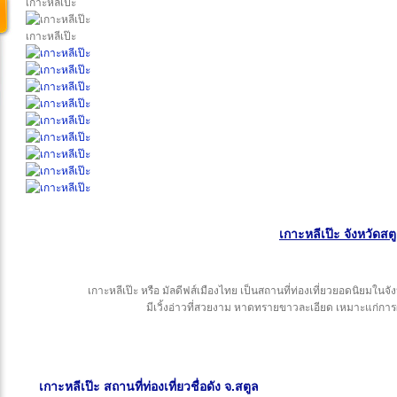
เกาะหลีเป๊ะ
เกาะหลีเป๊ะ
เกาะหลีเป๊ะ จังหวัดสต
เกาะหลีเป๊ะ หรือ มัลดีฟส์เมืองไทย เป็นสถานที่ท่องเที่ยวยอดนิยมในจั
มีเวิ้งอ่าวที่สวยงาม หาดทรายขาวละเอียด เหมาะแก่กา
เกาะหลีเป๊ะ สถานที่ท่องเที่ยวชื่อดัง จ.สตูล