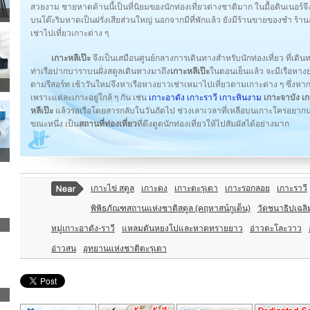
สวยงาม ชายหาดด้านนี้เป็นที่นิยมของนักท่องเที่ยวต่างชาติมาก ในมื้อดินเนอร์จึงม
บนโต๊ะริมหาดเป็นฝรั่งเสียส่วนใหญ่ นอกจากมีที่พักแล้ว ยังมีร้านขายของชำ ร้า
เช่าไปเที่ยวเกาะต่าง ๆ
เกาะหลีเป๊ะ
จึงเป็นเสมือนศูนย์กลางการเดินทางสำหรับนักท่องเที่ยว ที่เดิน
ท่าเรือปากบาราบนฝั่งสตูลเดินทางมาถึง
เกาะหลีเป๊ะ
ในตอนเย็นแล้ว จะมีเรือหางยา
ตามรีสอร์ท เช้าวันใหม่จึงหาเรือหางยาวเช่าเหมาไปเที่ยวตามเกาะต่าง ๆ ซึ่งห
เพราะแต่ละเกาะอยู่ใกล้ ๆ กัน เช่น
เกาะอาดัง
เกาะราวี
เกาะหินงาม
เกาะจาบัง
เ
หลีเป๊ะ
แล้วรอเรือโดยสารกลับในวันถัดไป ช่วงเลาเวลาที่เหลือบนเกาะใครอยากนอน
ขณะหนึ่ง เป็น
สถานที่ท่องเที่ยว
ที่ดึงดูดนักท่องเที่ยวให้ไปสัมผัสได้อย่างมาก
เกาะไข่ สตูล
เกาะดง
เกาะตะรุเตา
เกาะรอกลอย
เกาะราวี
พิพิธภัณฑสถานแห่งชาติสตูล (คฤหาสน์กูเด็น)
วัดชนาธิปเฉลิ
หมู่เกาะอาดัง-ราวี
แหลมตันหยงโปและหาดทรายยาว
อ่าวตะโละวาว
อ่าวสน
อุทยานแห่งชาติตะรุเตา