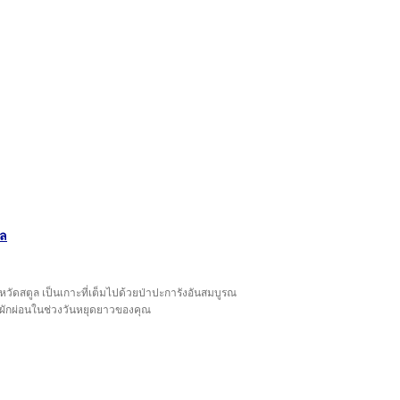
ูล
งหวัดสตูล เป็นเกาะที่เต็มไปด้วยป่าปะการังอันสมบูรณ
รผักผ่อนในช่วงวันหยุดยาวของคุณ