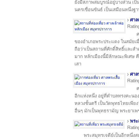
ยังมีสภาพสมบูรณ์อยู่บางส่วน เป
นครเขื่อนขันธ์ เป็นเสมือนหนึ่ง
ศาลเ
Ratin
ศ
ของอำเภอพระประแดง ในสมัยเมื่อ
ถือว่าเป็นสถานที่ศักดิ์สิทธิ์และส
มาก หลักเมืองนี้มีลักษณะพิเศษ ค
เสา
ศาลพ
Ratin
ศ
อีกแห่งหนึ่ง อยู่ที่ตำบลทรงคะ
หลวงชั้นตรี เป็นวัดพุทธไทยเพีย
อื่นๆ มักเป็นพุทธรามัญ พระยาเพช
พระส
Ratin
พระสมุทรเจดีย์เป็นอีกหนึ่งส