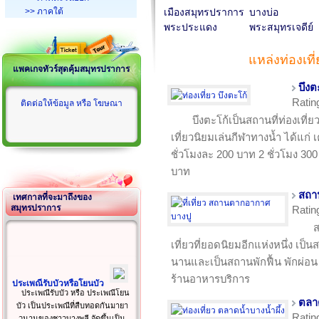
>> ภาคใต้
เมืองสมุทรปราการ
บางบ่อ
พระประแดง
พระสมุทรเจดีย์
แหล่งท่องเท
แพคเกจทัวร์สุดคุ้มสมุทรปราการ
บึงต
Ratin
ติดต่อให้ข้อมูล หรือ โฆษณา
บึงตะโก้เป็นสถานที่ท่องเที่ยว
เที่ยวนิยมเล่นกีฬาทางน้ำ ได้แก่ เ
ชั่วโมงละ 200 บาท 2 ชั่วโมง 300 
บาท
สถา
เทศกาลที่จะมาถึงของ
สมุทรปราการ
Ratin
ส
เที่ยวที่ยอดนิยมอีกแห่งหนึ่ง เป็
นานและเป็นสถานพักฟื้น พักผ่
ร้านอาหารบริการ
ประเพณีรับบัวหรือโยนบัว
ประเพณีรับบัว หรือ ประเพณีโยน
ตลาด
บัว เป็นประเพณีที่สืบทอดกันมายา
Ratin
วนานของชาวบางพลี จัดขึ้นเป็น