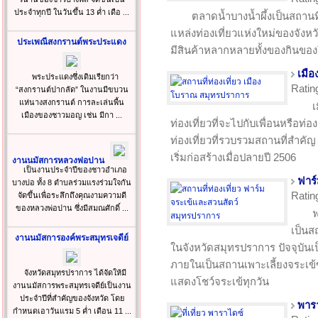
ประจำทุกปี ในวันขึ้น 13 ค่ำ เดือ ...
ตลาดน้ำบางน้ำผึ้งเป็นสถานที
แหล่งท่องเที่ยวแห่งใหม่ของจังหว
ประเพณีสงกรานต์พระประแดง
มีสินค้าหลากหลายทั้งของกินข
เมื
พระประแดงซึ่งเดิมเรียกว่า
Ratin
“สงกรานต์ปากลัด” ในงานมีขบวน
แห่นางสงกรานต์ การละเล่นพื้น
เ
เมืองของชาวมอญ เช่น มีกา ...
ท่องเที่ยวที่จะไปกับเพื่อนหรือท่
ท่องเที่ยวที่รวบรวมสถานที่สำคัญ
เริ่มก่อสร้างเมื่อปลายปี 2506
งานนมัสการหลวงพ่อปาน
เป็นงานประจำปีของชาวอำเภอ
ฟาร
บางบ่อ ทั้ง 8 ตำบลร่วมแรงร่วมใจกัน
Ratin
จัดขึ้นเพื่อระลึกถึงคุณงามความดี
ของหลวงพ่อปาน ซึ่งมีสมณศักดิ์ ...
ฟ
เป็นสถ
งานนมัสการองค์พระสมุทรเจดีย์
ในจังหวัดสมุทรปราการ ปัจจุบันเป
ภายในเป็นสถานเพาะเลี้ยงจระเข้ข
จังหวัดสมุทรปราการ ได้จัดให้มี
แสดงโชว์จระเข้ทุกวัน
งานนมัสการพระสมุทรเจดีย์เป็นงาน
ประจำปีที่สำคัญของจังหวัด โดย
พารา
กำหนดเอาวันแรม 5 ค่ำ เดือน 11 ...