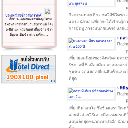
Ratin
พ
กิจกรรมท่องเที่ยว ชมวิถีชีวิตชา
ประเพณีส่งข้าวสงกรานต์
เป็นประเพณีของชาวมอญ ได้รับ
แครง นักท่องเที่ยวจะได้เรียนรู้ก
อิทธิพลมาจากตำนานสงกรานต์ โดย
การมัดปู การงมหอยแครง หอยแ
จะมีบ้านๆ หนึ่งรับหน้าที่หุงข้าว ข้าว
ที่หุงจะเป็นข้าวสวย เสร็จแ ...
ตลา
Ratin
ต
เที่ยวยอดนิยมของจังหวัดสมุทรปร
รัชกาลที่ 5 เมื่ออดีตตลาดคลอง
ชุมชน จุดแลกเปลี่ยนสินค้าและ
ที่สุด
พิพิ
Ratin
พ
เที่ยวที่น่าสนใจ ซึ่งช้างเอราวั
ลอยตัวด้วยวิธีเคาะมือแห่งแรกท
แผ่นเล็กสุดขนาดเท่าฝ่ามือ นำม