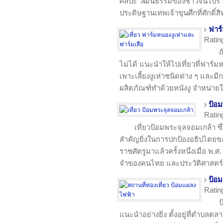
ศิลปะ วัฒนธรรมของชาวจีนโบราณ 
ประดิษฐานเทพเจ้าขุนศึกที่ศักดิ์ส
ฟาร์
Ratin
ถ
ไม่ได้ แนะนำให้ไปเที่ยวที่ฟาร์ม
เพาะเลี้ยงงูเห่าชนิดต่าง ๆ และมีก
ผลิตภัณฑ์ทำด้วยหนังงู จำหน่า
ป้อ
Ratin
เที่ยวป้อมพระจุลจอมเกล้า ซึ
สำคัญยิ่งในการปกป้องอธิปไตยของชา
ราชศัตรูมาแล้วครั้งหนึ่งเมื่อ พ.
จำของคนไทย และประวัติศาสตร
ป้อ
Ratin
ป
แนะนำอย่างยิ่ง ตั้งอยู่ที่ตำบล