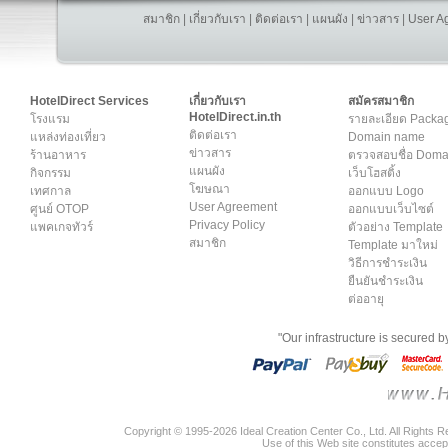
สมาชิก
|
เกี่ยวกับเรา
|
ติดต่อเรา
|
แผนผัง
|
ข่าวสาร
|
User A
HotelDirect Services
เกี่ยวกับเรา
สมัครสมาชิก
HotelDirect.in.th
โรงแรม
รายละเอียด Packa
ติดต่อเรา
แหล่งท่องเที่ยว
Domain name
ข่าวสาร
ร้านอาหาร
ตรวจสอบชื่อ Dom
แผนผัง
กิจกรรม
เว็บโฮสติ้ง
โฆษณา
เทศกาล
ออกแบบ Logo
User Agreement
ศูนย์ OTOP
ออกแบบเว็บไซต์
Privacy Policy
แพคเกจทัวร์
ตัวอย่าง Template
สมาชิก
Template มาใหม่
วิธีการชำระเงิน
ยืนยันชำระเงิน
ต่ออายุ
"Our infrastructure is secured 
Copyright © 1995-2026 Ideal Creation Center Co., Ltd. All Rights 
Use of this Web site constitutes accep