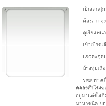
เป็นเลนลุ่
ต้องลากจูง
ดูเรือแพแออ
เข้าเบียดเ
แจวตะกูดเ
บ้างทุ่มเถ
ระยะทางเก
คลองสำโรง
ข
อยู่มาแต่ดั้ง
นานาชนิด ของ