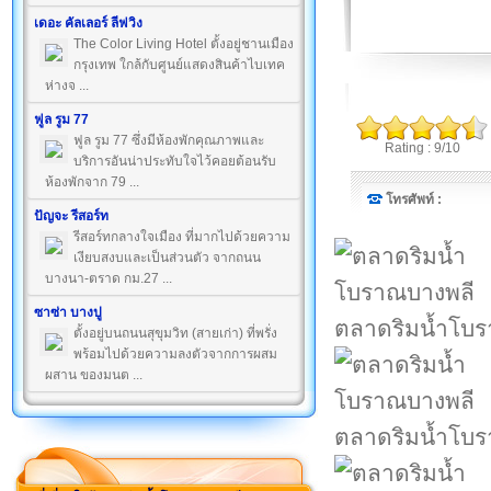
เดอะ คัลเลอร์ ลีฟวิง
The Color Living Hotel ตั้งอยู่ชานเมือง
กรุงเทพ ใกล้กับศูนย์แสดงสินค้าไบเทค
ห่างจ ...
ฟูล รูม 77
ฟูล รูม 77 ซึ่งมีห้องพักคุณภาพและ
Rating : 9/10
บริการอันน่าประทับใจไว้คอยต้อนรับ
ห้องพักจาก 79 ...
โทรศัพท์ :
ปัญจะ รีสอร์ท
รีสอร์ทกลางใจเมือง ที่มากไปด้วยความ
เงียบสงบและเป็นส่วนตัว จากถนน
บางนา-ตราด กม.27 ...
ซาซ่า บางปู
ตลาดริมน้ำโบ
ตั้งอยู่บนถนนสุขุมวิท (สายเก่า) ที่พรั่ง
พร้อมไปด้วยความลงตัวจากการผสม
ผสาน ของมนต ...
ตลาดริมน้ำโบ