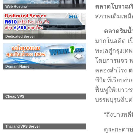
ตลาดโบราณ
Web Hosting
สภาพเดิมเหมื
ตลาดริมน
Dedicated Server
มากในอดีต เป
ทะเลสู่กรุงเ
โดยการแจว พา
Domain Name
คลองสำโรง
ต
ชีวิตที่เรียบ
ฟื้นฟูให้เยา
Cheap VPS
บรรพบุรุษสืบ
“ถึงบางพล
Thailand VPS Server
ดูระกะดาษ