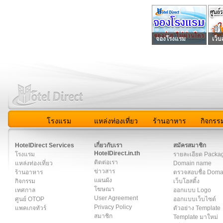
จองโรงแรม
เว็บ
โรงแรม
แหล่งท่องเที่ยว
ร้านอาหาร
กิจกรร
สมาชิก
|
เกี่ยวกับเรา
|
ติดต่อเรา
|
แผนผัง
|
ข่าวสาร
|
User A
HotelDirect Services
เกี่ยวกับเรา
สมัครสมาชิก
HotelDirect.in.th
โรงแรม
รายละเอียด Packa
ติดต่อเรา
แหล่งท่องเที่ยว
Domain name
ข่าวสาร
ร้านอาหาร
ตรวจสอบชื่อ Dom
แผนผัง
กิจกรรม
เว็บโฮสติ้ง
โฆษณา
เทศกาล
ออกแบบ Logo
User Agreement
ศูนย์ OTOP
ออกแบบเว็บไซต์
Privacy Policy
แพคเกจทัวร์
ตัวอย่าง Template
สมาชิก
Template มาใหม่