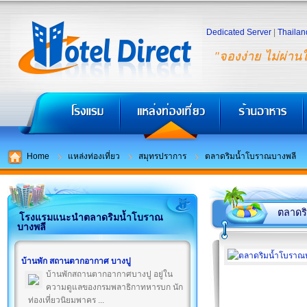
Dedicated Server
|
Thailan
"จองง่าย ไม่ผ่าน
Home
แหล่งท่องเที่ยว
สมุทรปราการ
ตลาดริมน้ำโบราณบางพลี
ตลาดร
โรงแรมแนะนำตลาดริมน้ำโบราณ
บางพลี
บ้านพัก สถานตากอากาศ บางปู
บ้านพักสถานตากอากาศบางปู อยู่ใน
ความดูแลของกรมพลาธิกาทหารบก นัก
ท่องเที่ยวนิยมพาคร ...