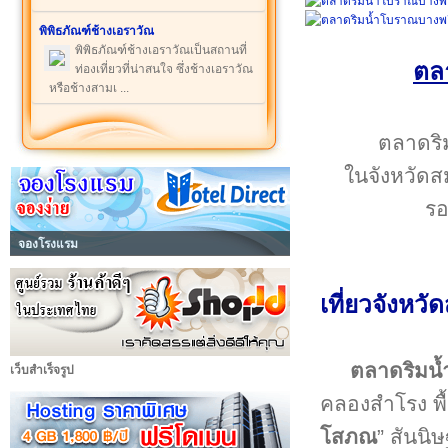
พิพิธภัณฑ์ช้างเอราวัณ
พิพิธภัณฑ์ช้างเอราวัณเป็นสถานที่
ตล
ท่องเที่ยวที่น่าสนใจ ซึ่งช้างเอราวัณ
หรือช้างสามเ ...
ตลาดริม
ในจังหวัดส
รอ
จองโรงแรม
เที่ยว
จังหวั
ตลาดริมน
เว็บสำเร็จรูป
คลองสำโรง พื้
โสภณ
” สันนิ